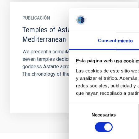
PUBLICACIÓN
Temples of Astarte across the
Mediterranean
Consentimiento
We present a compilation of orientations of
seven temples dedicated to the Phoenician
Esta página web usa cookie
goddess Astarte across the Mediterranean.
Las cookies de este sitio we
The chronology of the earliest...
y analizar el tráfico. Ademá
redes sociales, publicidad y
que hayan recopilado a parti
Selección
Necesarias
de
consentimiento