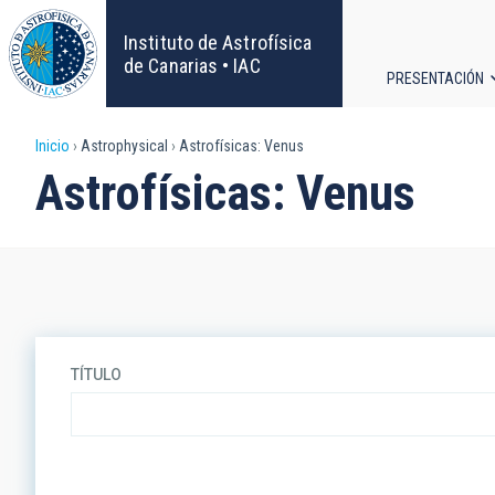
Pasar
al
Instituto de Astrofísica
contenido
de Canarias • IAC
PRESENTACIÓN
principal
Navega
Sobrescribir
Inicio
Astrophysical
Astrofísicas: Venus
principa
Astrofísicas: Venus
enlaces
de
ayuda
a
TÍTULO
la
navegación