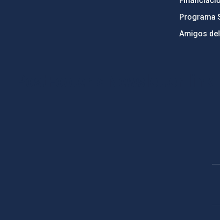
Financiaci
Programa 
Amigos del
PostFooter > Newsletter link