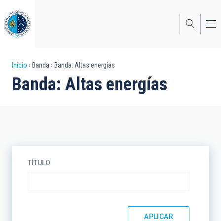
Pasar
al
contenido
principal
Sobrescribir
Inicio
Banda
Banda: Altas energías
Banda: Altas energías
enlaces
de
ayuda
a
la
TÍTULO
navegación