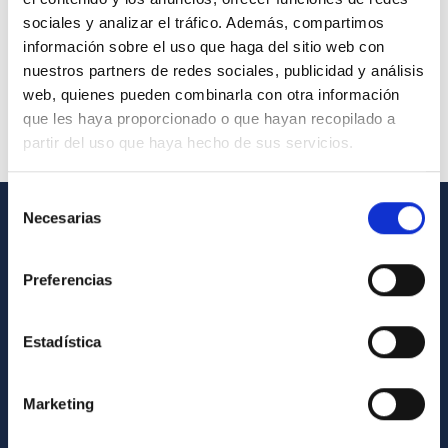
sociales y analizar el tráfico. Además, compartimos
información sobre el uso que haga del sitio web con
nuestros partners de redes sociales, publicidad y análisis
web, quienes pueden combinarla con otra información
que les haya proporcionado o que hayan recopilado a
partir del uso que haya hecho de sus servicios.
Selección
Necesarias
de
INFORMACIÓN GENERAL
consentimiento
Preferencias
Contacto
Cómo llegar al IAC
Estadística
Directorio de personal
Biblioteca
Marketing
Registro general