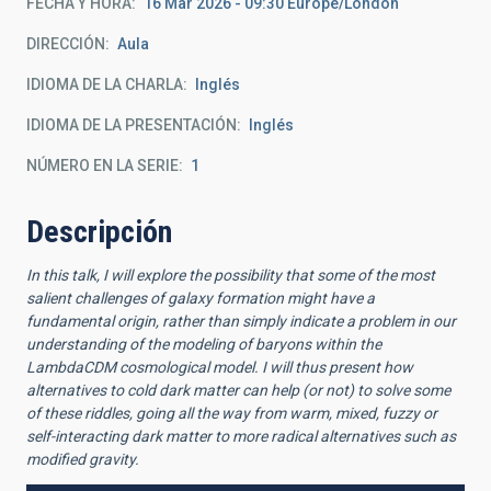
FECHA Y HORA
16 Mar 2026 - 09:30 Europe/London
DIRECCIÓN
Aula
IDIOMA DE LA CHARLA
Inglés
IDIOMA DE LA PRESENTACIÓN
Inglés
NÚMERO EN LA SERIE
1
Descripción
In this talk, I will explore the possibility that some of the most
salient challenges of galaxy formation might have a
fundamental origin, rather than simply indicate a problem in our
understanding of the modeling of baryons within the
LambdaCDM cosmological model. I will thus present how
alternatives to cold dark matter can help (or not) to solve some
of these riddles, going all the way from warm, mixed, fuzzy or
self-interacting dark matter to more radical alternatives such as
modified gravity.