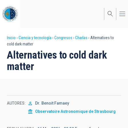
Pasar
al
contenido
principal
Sobrescribir
Inicio
Ciencia y tecnología
Congresos
Charlas
Alternatives to
cold dark matter
enlaces
Alternatives to cold dark
de
matter
ayuda
a
la
navegación
AUTORES
Dr.
Benoit Famaey
Observatoire Astronomique de Strasbourg