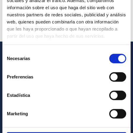
sociales y analizar el tráfico. Además, compartimos
información sobre el uso que haga del sitio web con
nuestros partners de redes sociales, publicidad y análisis
web, quienes pueden combinarla con otra información
que les haya proporcionado o que hayan recopilado a
partir del uso que haya hecho de sus servicios.
Selección
Necesarias
INFORMACIÓN GENERAL
de
consentimiento
Contacto
Preferencias
Cómo llegar al IAC
Directorio de personal
Estadística
Biblioteca
Registro general
Marketing
INFORMACIÓN INSTITUCIONAL