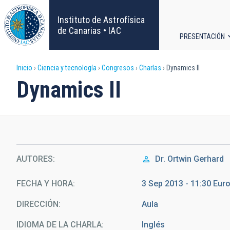
Pasar
al
Instituto de Astrofísica
contenido
de Canarias • IAC
PRESENTACIÓN
principal
Navega
Sobrescribir
Inicio
Ciencia y tecnología
Congresos
Charlas
Dynamics II
principa
Dynamics II
enlaces
de
ayuda
AUTORES
Dr.
Ortwin Gerhard
a
la
FECHA Y HORA
3 Sep 2013 - 11:30 Eu
DIRECCIÓN
Aula
navegación
IDIOMA DE LA CHARLA
Inglés