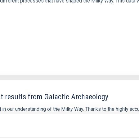
ifferent processes that have shaped the Milky Way. This data w
t results from Galactic Archaeology
 in our understanding of the Milky Way. Thanks to the highly acc
ectroscopic all-sky surveys, we have now a clearer view of the c