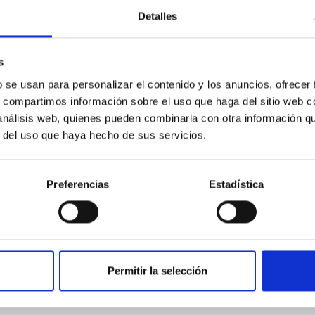
Detalles
s
b se usan para personalizar el contenido y los anuncios, ofrecer
s, compartimos información sobre el uso que haga del sitio web 
 análisis web, quienes pueden combinarla con otra información q
r del uso que haya hecho de sus servicios.
yond
Preferencias
Estadística
tal-poor stars in the local universe play a special rôle, allowi
Metal-poor stars in our Galaxy and its satellites are fossils of
Permitir la selección