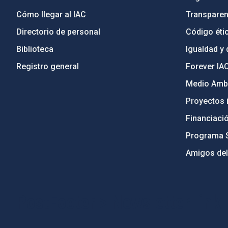
Cómo llegar al IAC
Transparen
Directorio de personal
Código étic
Biblioteca
Igualdad y 
Registro general
Forever IA
Medio Ambi
Proyectos i
Financiaci
Programa 
Amigos del
PostFooter > Newsletter link