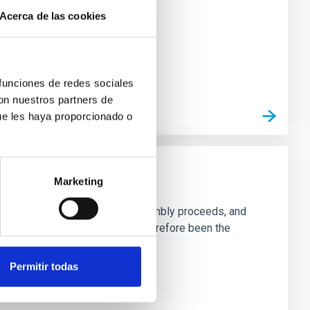
Acerca de las cookies
 funciones de redes sociales
con nuestros partners de
ue les haya proporcionado o
Marketing
ng to trace both how galactic assembly proceeds, and
 these past processes and have therefore been the
Permitir todas