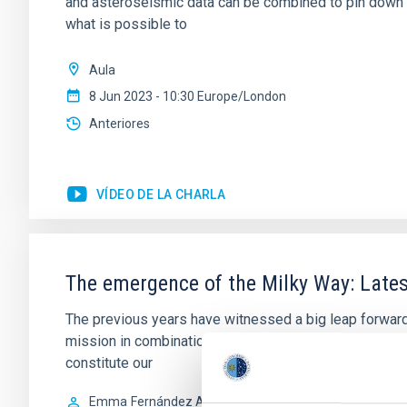
and asteroseismic data can be combined to pin down d
what is possible to
Aula
8 Jun 2023 - 10:30 Europe/London
Anteriores
VÍDEO DE LA CHARLA
The emergence of the Milky Way: Lates
The previous years have witnessed a big leap forward
mission in combination with large photometric and sp
constitute our
Emma
Fernández Alvar