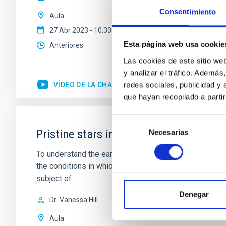
Consentimiento
Aula
27 Abr 2023 - 10:30 Europe/London
Esta página web usa cookie
Anteriores
Las cookies de este sitio we
y analizar el tráfico. Ademá
redes sociales, publicidad y
VÍDEO DE LA CHARLA
que hayan recopilado a parti
Selección
Pristine stars in the Milky-Way and be
Necesarias
de
consentimiento
To understand the early phases of galaxy formation, me
the conditions in which early star formation proceed. 
subject of
Denegar
Dr.
Vanessa Hill
Aula