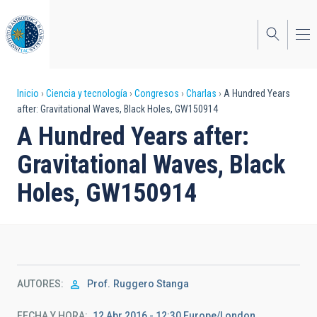
Pasar
al
contenido
principal
Sobrescribir
Inicio
Ciencia y tecnología
Congresos
Charlas
A Hundred Years
after: Gravitational Waves, Black Holes, GW150914
enlaces
A Hundred Years after:
de
Gravitational Waves, Black
ayuda
Holes, GW150914
a
la
navegación
AUTORES
Prof.
Ruggero Stanga
FECHA Y HORA
12 Abr 2016 - 12:30 Europe/London