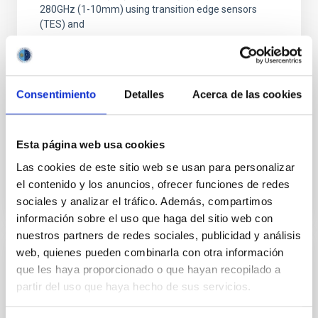
280GHz (1-10mm) using transition edge sensors
(TES) and
Dr.
Mike Peel
Imperial College London
Consentimiento
Detalles
Acerca de las cookies
Aula
26 Sep 2023 - 11:30 Europe/London
Esta página web usa cookies
Anteriores
Las cookies de este sitio web se usan para personalizar
el contenido y los anuncios, ofrecer funciones de redes
sociales y analizar el tráfico. Además, compartimos
VÍDEO DE LA CHARLA
información sobre el uso que haga del sitio web con
nuestros partners de redes sociales, publicidad y análisis
web, quienes pueden combinarla con otra información
Axions and ALPs
que les haya proporcionado o que hayan recopilado a
partir del uso que haya hecho de sus servicios.
After introducing the concepts of axions and axion-
like-particles (ALPs) and their signals, true axions