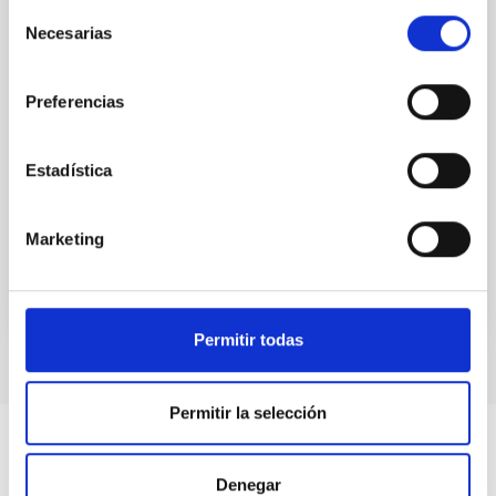
which can be either much heavier or muchlighter
Selección
than the canonical axion will be discussed. The
Necesarias
de
implications for dark matter, neutron stars and
consentimiento
gravitational waves searches will also be addressed.
Preferencias
Prof.
Belén Gavela
Aula
Estadística
27 Ene 2023 - 09:30 Europe/London
Anteriores
Marketing
VÍDEO DE LA CHARLA
Permitir todas
Permitir la selección
Denegar