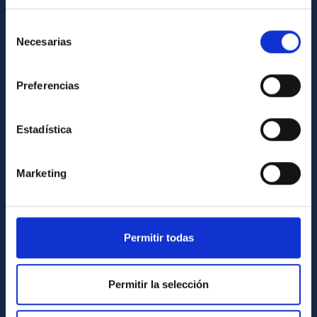
Cómo llegar al IAC
Directorio de personal
Selección
Necesarias
de
Biblioteca
consentimiento
Registro general
Preferencias
INFORMACIÓN INSTITUCIONAL
Estadística
Legislación
Transparencia
Marketing
Código ético y política antifraude
Igualdad y diversidad de género
Forever IAC
Permitir todas
Medio Ambiente y Sostenibilidad
Proyectos institucionales
Permitir la selección
Financiación externa