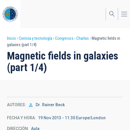
Pasar
al
contenido
principal
Sobrescribir
Inicio
Ciencia y tecnología
Congresos
Charlas
Magnetic fields in
galaxies (part 1/4)
enlaces
Magnetic fields in galaxies
de
(part 1/4)
ayuda
a
la
navegación
AUTORES
Dr.
Rainer Beck
FECHA Y HORA
19 Nov 2013 - 11:30 Europe/London
DIRECCIÓN
Aula