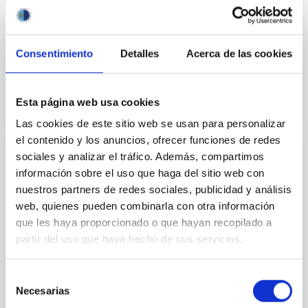
Aula
27 Abr 2023 - 10:30 Europe/London
Consentimiento
Detalles
Acerca de las cookies
Anteriores
Esta página web usa cookies
VÍDEO DE LA CHARLA
Las cookies de este sitio web se usan para personalizar
el contenido y los anuncios, ofrecer funciones de redes
sociales y analizar el tráfico. Además, compartimos
Pristine stars in the Milky-Way and beyond
información sobre el uso que haga del sitio web con
nuestros partners de redes sociales, publicidad y análisis
To understand the early phases of galaxy formation,
metal-poor stars in the local universe play a special
web, quienes pueden combinarla con otra información
rôle, allowing to trace both how galactic assembly
que les haya proporcionado o que hayan recopilado a
proceeds, and the conditions in which early star
partir del uso que haya hecho de sus servicios.
formation proceed. Metal-poor stars in our Galaxy
and its satellites are fossils of these past processes
Selección
and have therefore been the subject of
Necesarias
de
Dr.
Vanessa Hill