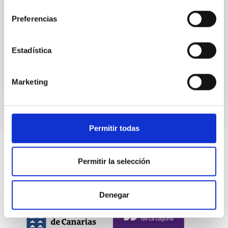
consentimiento
Aula
Preferencias
10 Nov 2022 - 09:30 Europe/London
Anteriores
Estadística
Marketing
Permitir todas
Permitir la selección
Denegar