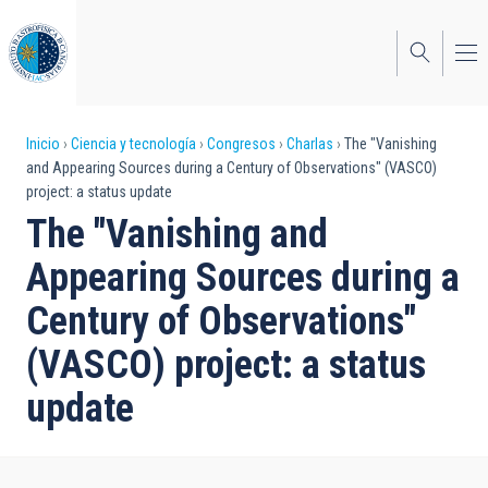
Pasar
al
contenido
principal
Sobrescribir
Inicio
Ciencia y tecnología
Congresos
Charlas
The "Vanishing
and Appearing Sources during a Century of Observations" (VASCO)
enlaces
project: a status update
de
The "Vanishing and
ayuda
Appearing Sources during a
a
Century of Observations"
la
(VASCO) project: a status
navegación
update