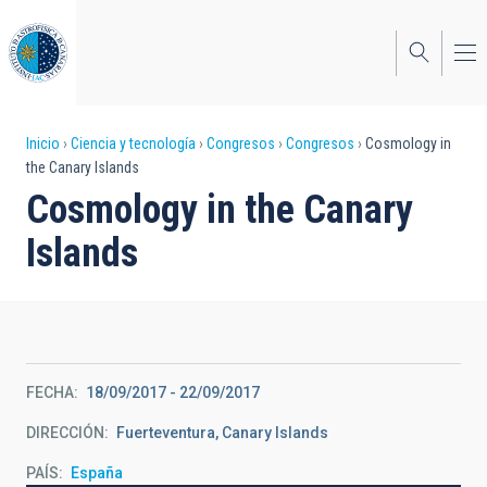
Pasar
al
contenido
principal
Sobrescribir
Inicio
Ciencia y tecnología
Congresos
Congresos
Cosmology in
the Canary Islands
enlaces
Cosmology in the Canary
de
Islands
ayuda
a
la
navegación
FECHA
18/09/2017
-
22/09/2017
DIRECCIÓN
Fuerteventura, Canary Islands
PAÍS
España