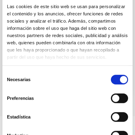
Nos complace anunciar la conferencia internacional
Las cookies de este sitio web se usan para personalizar
SUBSTELLAR ASTROPHYSICS 2026, que se
el contenido y los anuncios, ofrecer funciones de redes
celebrará del 10 al 14 de agosto cerca de la histórica
sociales y analizar el tráfico. Además, compartimos
ciudad de Tordesillas, en Castilla, España. Esta
información sobre el uso que haga del sitio web con
nuestros partners de redes sociales, publicidad y análisis
Hotel El Montico (Urb. el Montico, 148, 47100
web, quienes pueden combinarla con otra información
Tordesillas, Valladolid).
España
que les haya proporcionado o que hayan recopilado a
partir del uso que haya hecho de sus servicios.
Fecha
10/08/2026
-
14/08/2026
Próximas
Selección
Necesarias
de
consentimiento
WEBSITE OF THE MEETING
Preferencias
Estadística