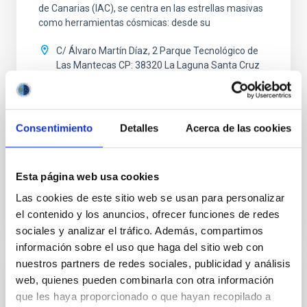
de Canarias (IAC), se centra en las estrellas masivas
como herramientas cósmicas: desde su
C/ Álvaro Martín Díaz, 2 Parque Tecnológico de
Las Mantecas CP: 38320 La Laguna Santa Cruz
de Tenerife
España
Fecha
16/11/2026
-
27/11/2026
Consentimiento
Detalles
Acerca de las cookies
Próximas
Esta página web usa cookies
XXXVII CANARY ISLANDS WINTER SCHOOL OF
ASTROPHYSICS
Las cookies de este sitio web se usan para personalizar
el contenido y los anuncios, ofrecer funciones de redes
sociales y analizar el tráfico. Además, compartimos
información sobre el uso que haga del sitio web con
nuestros partners de redes sociales, publicidad y análisis
web, quienes pueden combinarla con otra información
ESCUELA
que les haya proporcionado o que hayan recopilado a
XXXVI Escuela de Invierno