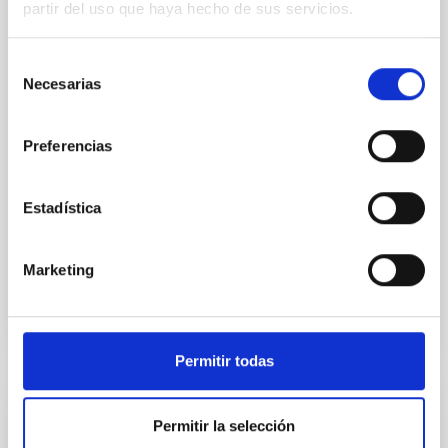
partir del uso que haya hecho de sus servicios.
La XXXVI Escuela de Invierno de Astrofísica de
Canarias, organizada por el Instituto de Astrofísica
Selección
de Canarias (IAC), se centra en las tecnologías
Necesarias
de
ópticas clave para la astronomía. La escuela, que se
consentimiento
Edificio IACTEC, Parque Tecnológico y Científico
Preferencias
de las Mantecas, 38320 La Laguna, Santa Cruz
de Tenerife
España
Estadística
Fecha
17/11/2025
-
22/11/2025
Anteriores
Marketing
WINTER SCHOOL 2025
Permitir todas
ESCUELA
Permitir la selección