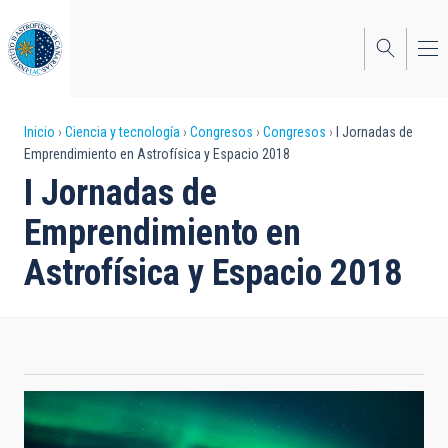
Pasar
al
contenido
principal
Sobrescribir
Inicio
Ciencia y tecnología
Congresos
Congresos
I Jornadas de
Emprendimiento en Astrofísica y Espacio 2018
enlaces
I Jornadas de
de
Emprendimiento en
ayuda
Astrofísica y Espacio 2018
a
la
navegación