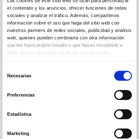
Las cookies de este sitio web se usan para personalizar
el contenido y los anuncios, ofrecer funciones de redes
"Salón de actos" del "Museo de las Ciencias y el
sociales y analizar el tráfico. Además, compartimos
Cosmos" en San Cristóbal de La Laguna en
información sobre el uso que haga del sitio web con
frente al edificio principal del Instituto de
nuestros partners de redes sociales, publicidad y análisis
Astrofísica de Canarias
web, quienes pueden combinarla con otra información
Fecha
17/06/2026
-
19/06/2026
que les haya proporcionado o que hayan recopilado a
Anteriores
partir del uso que haya hecho de sus servicios.
Selección
SITIO WEB DE LA 23A REUNIÓN MULTIDARK
Necesarias
de
consentimiento
Preferencias
CONGRESO
Estadística
Substellar Astrophysics 2026
Nos complace anunciar la conferencia internacional
Marketing
SUBSTELLAR ASTROPHYSICS 2026, que se