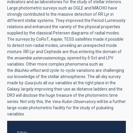
indicators and as laboratories for the study of stellar interiors.
Large photometric surveys such as OGLE and MACHO have
strongly contributed to the massive detection of RR Lyr in
different stellar systems. They improved the Period-Luminosity
relations and enhanced the variety of the physical properties
supplied by the classical Petersen diagrams of radial modes.
The surveys by CoRoT,
Kepler
, TESS satellites made it possible
to detect non-radial modes, unveiling an unexpected mode
mixture. RR Lyr and Cepheids are thus entering the domain of
the
ensemble asteroseismology
, opened by
δ
Sct and LPV
variables. Other more complex phenomena such as
the
Blazhko effect
and cycle-to-cycle variations are challenging
our knowledge of the stellar atmospheres. The all-sky survey
made by
Gaia
puts all our variables at the right place in the
Galaxy, largely improving their use as dist
a
nce ladders
and the
DR3 will
disclose
the
huge treasure of
the
photometric time
series.
Not only this, the
Vera Rubin Observatory
will be a further
large-scale photometric facility for the study of pulsating
variables.