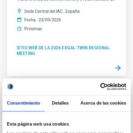
Sede Central del IAC
España
Fecha
23/09/2026
Próximas
SITIO WEB DE LA 2026 EXGAL-TWIN REGIONAL
MEETING
CONGRESO
23a Reunión MultiDark
Consentimiento
Detalles
Acerca de las cookies
MultiDark es una Red Española de Investigación que
reúne a grupos teóricos y experimentales de físicos
Esta página web usa cookies
de partículas, astrofísicos y cosmólogos de 15
universidades y centros de investigación españoles