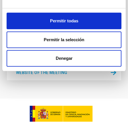
celebrará del 10 al 14 de agosto cerca de la histórica
ciudad de Tordesillas, en Castilla, España. Esta
Permitir todas
Hotel El Montico (Urb. el Montico, 148, 47100
Tordesillas, Valladolid).
España
Permitir la selección
Fecha
10/08/2026
-
14/08/2026
Próximas
Denegar
WEBSITE OF THE MEETING