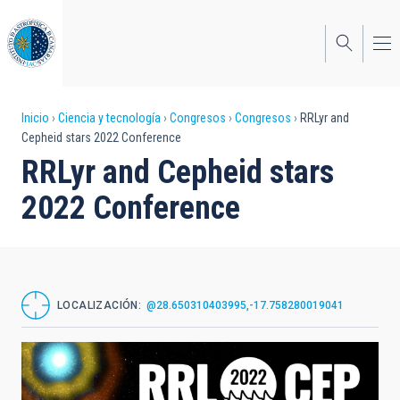
Pasar
al
contenido
principal
Sobrescribir
Inicio
Ciencia y tecnología
Congresos
Congresos
RRLyr and
Cepheid stars 2022 Conference
enlaces
RRLyr and Cepheid stars
de
2022 Conference
ayuda
a
la
navegación
LOCALIZACIÓN
@28.650310403995,-17.758280019041