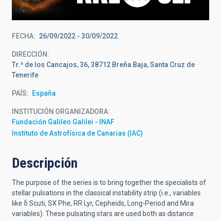
FECHA
26/09/2022
-
30/09/2022
DIRECCIÓN
Tr.ª de los Cancajos, 36, 38712 Breña Baja, Santa Cruz de
Tenerife
PAÍS
España
INSTITUCIÓN ORGANIZADORA
Fundación Galileo Galilei - INAF
Instituto de Astrofísica de Canarias (IAC)
Descripción
The purpose of the series is to bring together the specialists of
stellar pulsations in the classical instability strip (i.e., variables
like
δ
Scuti,
SX Phe, RR Lyr, Cepheids, Long-Period and Mira
variables). These pulsating stars are used both as distance