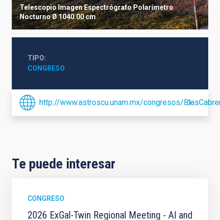
Telescopio
Imagen
Espectrógrafo
Polarímetro
Nocturno
Ø 1040.00 cm
TIPO
CONGRESO
http://www.astroscu.unam.mx/congresos/BlasCabrer
Te puede interesar
CONGRESO
2026 ExGal-Twin Regional Meeting - AI and