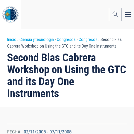
Pasar
al
contenido
principal
Sobrescribir
Inicio
Ciencia y tecnología
Congresos
Congresos
Second Blas
Cabrera Workshop on Using the GTC and its Day One Instruments
enlaces
Second Blas Cabrera
de
Workshop on Using the GTC
ayuda
and its Day One
a
Instruments
la
navegación
FECHA
02/11/2008
-
07/11/2008