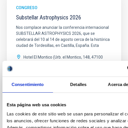
CONGRESO
Substellar Astrophysics 2026
Nos complace anunciar la conferencia internacional
SUBSTELLAR ASTROPHYSICS 2026, que se
celebrará del 10 al 14 de agosto cerca de la histórica
ciudad de Tordesillas, en Castilla, España. Esta
Hotel El Montico (Urb. el Montico, 148, 47100
Tordesillas, Valladolid).
España
Fecha
10/08/2026
-
14/08/2026
Consentimiento
Detalles
Acerca de
Próximas
Esta página web usa cookies
WEBSITE OF THE MEETING
Las cookies de este sitio web se usan para personalizar el c
los anuncios, ofrecer funciones de redes sociales y analizar e
Además, compartimos información sobre el uso que haga del