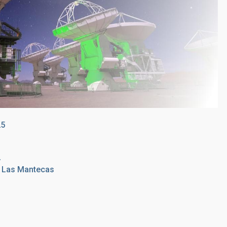
25
2
e Las Mantecas