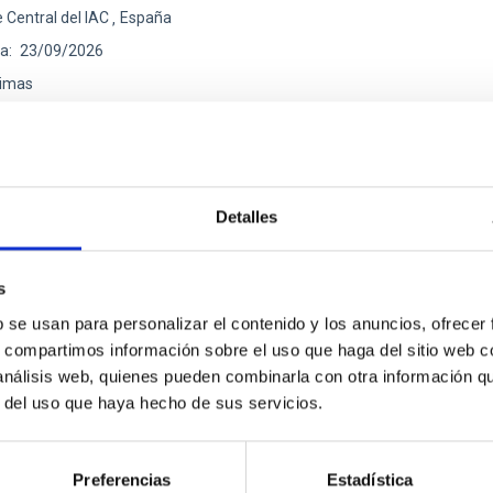
 Central del IAC
España
ha
23/09/2026
imas
EB DE LA 2026 EXGAL-TWIN REGIONAL MEETING
Detalles
ESO
s
eunión MultiDark
b se usan para personalizar el contenido y los anuncios, ofrecer
s, compartimos información sobre el uso que haga del sitio web 
rk es una Red Española de Investigación que reúne a grupos teór
 análisis web, quienes pueden combinarla con otra información q
sicos y cosmólogos de 15 universidades y centros de investiga
r del uso que haya hecho de sus servicios.
ón de actos" del "Museo de las Ciencias y el Cosmos" en San Cristóbal de L
ofísica de Canarias
Preferencias
Estadística
ha
17/06/2026
-
19/06/2026