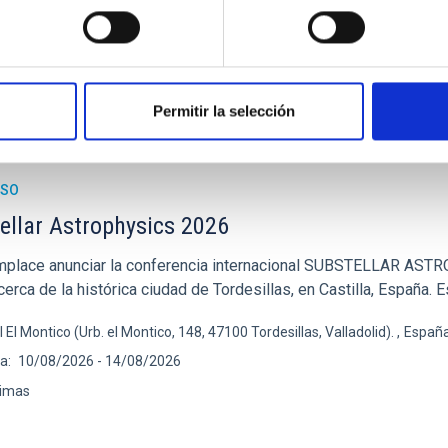
riores
EB DE LA 23A REUNIÓN MULTIDARK
Permitir la selección
ESO
ellar Astrophysics 2026
place anunciar la conferencia internacional SUBSTELLAR ASTRO
erca de la histórica ciudad de Tordesillas, en Castilla, España. E
l El Montico (Urb. el Montico, 148, 47100 Tordesillas, Valladolid).
Españ
ha
10/08/2026
-
14/08/2026
imas