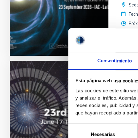
Sede
Fec
Próx
SITIO W
Consentimiento
CONGR
Esta página web usa cookie
23a R
Las cookies de este sitio we
y analizar el tráfico. Ademá
MultiDa
redes sociales, publicidad y
astrofí
que hayan recopilado a parti
"Sal
Astr
Selección
Necesarias
de
Fec