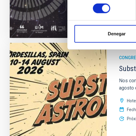
consentimiento
Ante
SITIO W
Denegar
CONGR
Subst
Nos com
agosto c
Hote
Fec
Próx