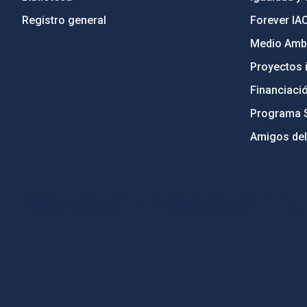
Registro general
Forever IA
Medio Ambi
Proyectos i
Financiaci
Programa 
Amigos del
PostFooter > Newsletter link