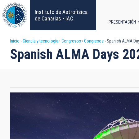
Pasar
al
Instituto de Astrofísica
contenido
de Canarias • IAC
PRESENTACIÓN
principal
Navega
Sobrescribir
Inicio
Ciencia y tecnología
Congresos
Congresos
Spanish ALMA Da
principa
Spanish ALMA Days 20
enlaces
de
ayuda
a
la
navegación