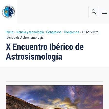
Pasar
al
contenido
principal
Sobrescribir
Inicio
Ciencia y tecnología
Congresos
Congresos
X Encuentro
Ibérico de Astrosismología
enlaces
X Encuentro Ibérico de
de
Astrosismología
ayuda
a
la
navegación