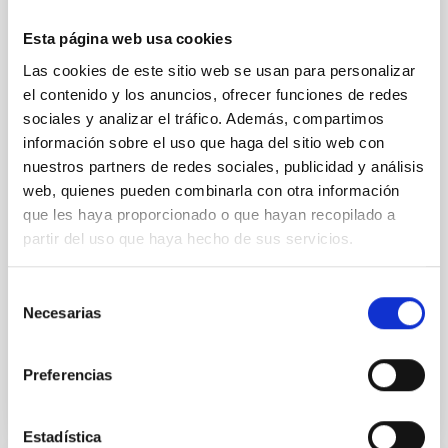
CONGRESO
23a Reunión MultiDark
Esta página web usa cookies
Las cookies de este sitio web se usan para personalizar
MultiDark es una Red Española de Investigación que
reúne a grupos teóricos y experimentales de físicos
el contenido y los anuncios, ofrecer funciones de redes
de partículas, astrofísicos y cosmólogos de 15
sociales y analizar el tráfico. Además, compartimos
universidades y centros de investigación españoles
información sobre el uso que haga del sitio web con
nuestros partners de redes sociales, publicidad y análisis
"Salón de actos" del "Museo de las Ciencias y el
web, quienes pueden combinarla con otra información
Cosmos" en San Cristóbal de La Laguna en
que les haya proporcionado o que hayan recopilado a
frente al edificio principal del Instituto de
partir del uso que haya hecho de sus servicios.
Astrofísica de Canarias
Fecha
17/06/2026
-
19/06/2026
Selección
Anteriores
Necesarias
de
consentimiento
SITIO WEB DE LA 23A REUNIÓN MULTIDARK
Preferencias
Estadística