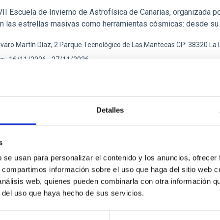
I Escuela de Invierno de Astrofísica de Canarias, organizada por
en las estrellas masivas como herramientas cósmicas: desde su
lvaro Martín Díaz, 2 Parque Tecnológico de Las Mantecas CP: 38320 La
ha
16/11/2026
-
27/11/2026
imas
Detalles
 CANARY ISLANDS WINTER SCHOOL OF ASTROPHYSICS
s
b se usan para personalizar el contenido y los anuncios, ofrecer
A
s, compartimos información sobre el uso que haga del sitio web 
 Escuela de Invierno
 análisis web, quienes pueden combinarla con otra información q
r del uso que haya hecho de sus servicios.
 Escuela de Invierno de Astrofísica de Canarias, organizada por 
n las tecnologías ópticas clave para la astronomía. La escuela, 