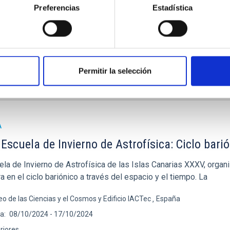
Preferencias
Estadística
icio IACTEC, Parque Tecnológico y Científico de las Mantecas, 38320 La
ha
17/11/2025
-
22/11/2025
riores
Permitir la selección
 SCHOOL 2025
A
Escuela de Invierno de Astrofísica: Ciclo barió
la de Invierno de Astrofísica de las Islas Canarias XXXV, organiz
a en el ciclo bariónico a través del espacio y el tiempo. La
o de las Ciencias y el Cosmos y Edificio IACTec
España
ha
08/10/2024
-
17/10/2024
riores