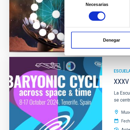
Necesarias
Edif
de
consentimiento
Fec
Ante
Denegar
WINTER
ESCUEL
XXXV 
La Escue
se centr
Muse
Fec
Ante