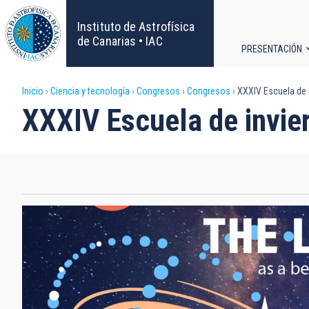
Pasar
al
Instituto de Astrofísica
contenido
de Canarias • IAC
PRESENTACIÓN
principal
Navega
Sobrescribir
Inicio
Ciencia y tecnología
Congresos
Congresos
XXXIV Escuela de i
principa
XXXIV Escuela de invie
enlaces
de
ayuda
a
la
navegación