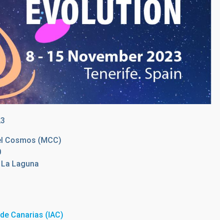
23
 el Cosmos (MCC)
0
e La Laguna
a de Canarias (IAC)