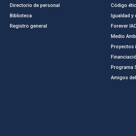
Directorio de personal
Código étic
Biblioteca
Igualdad y 
Registro general
Forever IA
Medio Ambi
Proyectos i
Financiaci
Programa 
Amigos del
PostFooter > Newsletter link