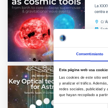
La XXXVI
centra 
C/ Á
Fec
Próx
Consentimiento
XXXVII
Esta página web usa cookie
Las cookies de este sitio we
ESCUEL
y analizar el tráfico. Ademá
XXXVI
redes sociales, publicidad y
que hayan recopilado a parti
La XXXVI
centra e
Selección