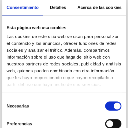
CON ÁRBITRO
Consentimiento
Detalles
Acerca de las cookies
Joining forces: 30 years of optical
monitoring of the Einstein Cross
Esta página web usa cookies
We present extended optical monitoring of the
Las cookies de este sitio web se usan para personalizar
quadruply-imaged gravitationally lensed quasar QSO
el contenido y los anuncios, ofrecer funciones de redes
2237+0305, the Einstein Cross, including
sociales y analizar el tráfico. Además, compartimos
observations from different observatories in both
información sobre el uso que haga del sitio web con
hemispheres and using a new photometric
technique. This technique uses a region far enough
nuestros partners de redes sociales, publicidad y análisis
from the lens system to accurately determine the
web, quienes pueden combinarla con otra información
sky background level
que les haya proporcionado o que hayan recopilado a
partir del uso que haya hecho de sus servicios.
Shalyapin, V. N. et al.
Fecha de publicación:
6
2026
Selección
Necesarias
de
BIBCODE
2026A&A...710A..70S
consentimiento
Preferencias
NÚMERO DE CITAS
0