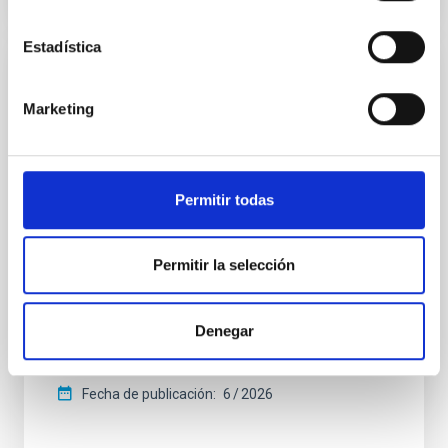
Estadística
CON ÁRBITRO
Marketing
CONCERTO: Forward modelling of
interferograms for calibration
Context. The CarbON [CII] line in post-rEionisation and
ReionisaTiOn epoch (CONCERTO) instrument was a
Permitir todas
low-resolution mapping Fourier-transform
spectrometer based on lumped-element kinetic
inductance detector (LEKID) technology that
Permitir la selección
operated at 130-310 GHz. It was installed on the 12-
meter APEX telescope in Chile in April 2021 and
operated until
Denegar
Lundgren, A. et al.
Fecha de publicación:
6
2026