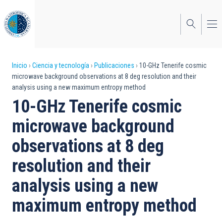
Pasar
al
contenido
principal
Sobrescribir
Inicio
Ciencia y tecnología
Publicaciones
10-GHz Tenerife cosmic
microwave background observations at 8 deg resolution and their
enlaces
analysis using a new maximum entropy method
de
10-GHz Tenerife cosmic
ayuda
microwave background
a
observations at 8 deg
la
resolution and their
navegación
analysis using a new
maximum entropy method