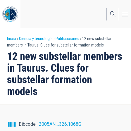
Pasar
al
contenido
principal
Sobrescribir
Inicio
Ciencia y tecnología
Publicaciones
12 new substellar
members in Taurus. Clues for substellar formation models
enlaces
12 new substellar members
de
in Taurus. Clues for
ayuda
substellar formation
a
models
la
navegación
Bibcode
2005AN....326.1068G