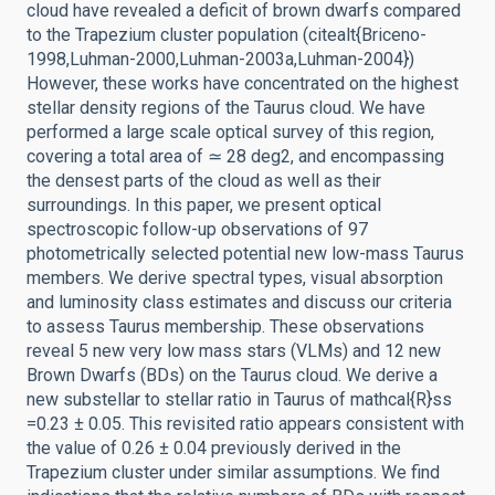
cloud have revealed a deficit of brown dwarfs compared
to the Trapezium cluster population (citealt{Briceno-
1998,Luhman-2000,Luhman-2003a,Luhman-2004})
However, these works have concentrated on the highest
stellar density regions of the Taurus cloud. We have
performed a large scale optical survey of this region,
covering a total area of ≃ 28 deg2, and encompassing
the densest parts of the cloud as well as their
surroundings. In this paper, we present optical
spectroscopic follow-up observations of 97
photometrically selected potential new low-mass Taurus
members. We derive spectral types, visual absorption
and luminosity class estimates and discuss our criteria
to assess Taurus membership. These observations
reveal 5 new very low mass stars (VLMs) and 12 new
Brown Dwarfs (BDs) on the Taurus cloud. We derive a
new substellar to stellar ratio in Taurus of mathcal{R}ss
=0.23 ± 0.05. This revisited ratio appears consistent with
the value of 0.26 ± 0.04 previously derived in the
Trapezium cluster under similar assumptions. We find