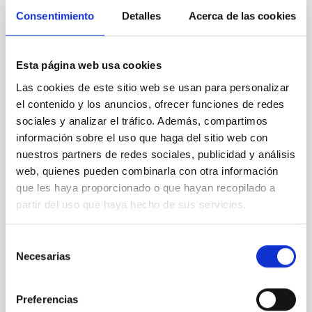
SIN ÁRBITRO
Consentimiento
Detalles
Acerca de las cookies
Rotational Light Curve and Photometric
Baseline of (15094) Polymele in Support
of the Lucy Mutual Event Campaign
Esta página web usa cookies
Las cookies de este sitio web se usan para personalizar
We report a rotational light curve and Fourier baseline
el contenido y los anuncios, ofrecer funciones de redes
model for the Jupiter Trojan (15094) Polymele, a
sociales y analizar el tráfico. Además, compartimos
primary target of the NASA Lucy mission, obtained
on 2026 May 19─20 and May 21─22 UT with the
información sobre el uso que haga del sitio web con
Two-meter Twin Telescope (TTT). Phase-Dispersion
nuestros partners de redes sociales, publicidad y análisis
Minimization over the combined two-night dataset
web, quienes pueden combinarla con otra información
yields P rot = 5.762 ± 0.051 hr and a peak-to-peak
que les haya proporcionado o que hayan recopilado a
partir del uso que haya hecho de sus servicios.
Alarcon, Miguel R. et al.
Fecha de publicación:
5
2026
Selección
Necesarias
de
BIBCODE
2026RNAAS..10..143A
consentimiento
Preferencias
NÚMERO DE CITAS
0