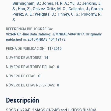
Burningham, B.; Jones, H. R. A.; Yu, S.; Jenkins, J.
S.; Han, Z.; Galvez-Ortiz, M. C.; Gallardo, J.; Garcia-
Perez, A. E.; Weights, D.; Tinney, C. G.; Pokorny, R.
S.
REFERENCIA BIBLIOGRÁFICA
VizieR On-line Data Catalog: J/MNRAS/404/1817. Originally
published in: 2010MNRAS.404.1817Z
FECHA DE PUBLICACIÓN:
11
2010
NÚMERO DE AUTORES
14
NÚMERO DE AUTORES DEL IAC
0
NÚMERO DE CITAS
0
NÚMERO DE CITAS REFERIDAS
0
Descripción
SDSS (II/294), 2MASS (II/246) and UKIDSS (II/304)