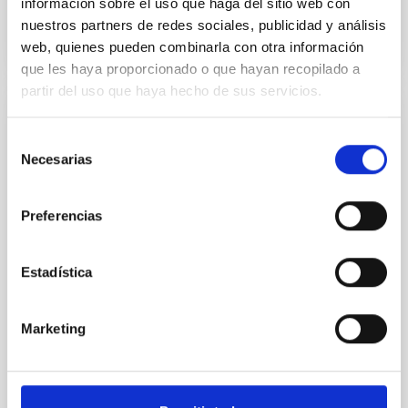
información sobre el uso que haga del sitio web con
BIBCODE
2026RNAAS..10..143A
nuestros partners de redes sociales, publicidad y análisis
web, quienes pueden combinarla con otra información
NÚMERO DE CITAS
0
que les haya proporcionado o que hayan recopilado a
partir del uso que haya hecho de sus servicios.
SIN ÁRBITRO
Selección
The impact of Active Galactic Nuclei on
Necesarias
de
Habitable Worlds
consentimiento
While the influence of supermassive black hole
Preferencias
(SMBH) activity on habitability has garnered
attention, the specific effects of active galactic nuclei
(AGN) winds, particularly ultrafast outflows (UFOs),
Estadística
on planetary atmospheres remain largely
unexplored. This study aims to fill this gap by
investigating the relationship between SMBH mass
Marketing
at the
Waas, Jourdan et al.