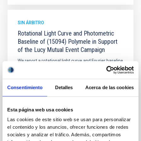
SIN ÁRBITRO
Rotational Light Curve and Photometric
Baseline of (15094) Polymele in Support
of the Lucy Mutual Event Campaign
We report a rotational light curve and Fourier baseline
model for the Jupiter Trojan (15094) Polymele, a
primary target of the NASA Lucy mission, obtained
on 2026 May 19─20 and May 21─22 UT with the
Consentimiento
Detalles
Acerca de las cookies
Two-meter Twin Telescope (TTT). Phase-Dispersion
Minimization over the combined two-night dataset
yields P rot = 5.762 ± 0.051 hr and a peak-to-peak
Esta página web usa cookies
Alarcon, Miguel R. et al.
Las cookies de este sitio web se usan para personalizar
Fecha de publicación:
5
2026
el contenido y los anuncios, ofrecer funciones de redes
sociales y analizar el tráfico. Además, compartimos