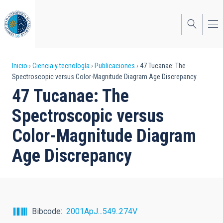
Pasar
al
contenido
principal
Sobrescribir
Inicio
Ciencia y tecnología
Publicaciones
47 Tucanae: The
Spectroscopic versus Color-Magnitude Diagram Age Discrepancy
enlaces
47 Tucanae: The
de
Spectroscopic versus
ayuda
Color-Magnitude Diagram
a
Age Discrepancy
la
navegación
Bibcode
2001ApJ...549..274V