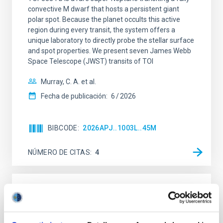
convective M dwarf that hosts a persistent giant
polar spot. Because the planet occults this active
region during every transit, the system offers a
unique laboratory to directly probe the stellar surface
and spot properties. We present seven James Webb
Space Telescope (JWST) transits of TOI
Murray, C. A. et al.
Fecha de publicación:
6
2026
BIBCODE
2026APJ..1003L..45M
NÚMERO DE CITAS
4
CON ÁRBITRO
Exploring Polarized Millimeter Emission