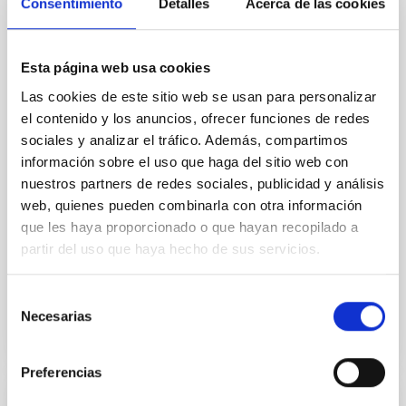
from Protoplanetary Disks with Irregular
Consentimiento
Detalles
Acerca de las cookies
Dust Grains
Polarization at millimeter wavelengths provides a
Esta página web usa cookies
powerful diagnostic of dust grain properties in
protoplanetary disks. Standard models based on
Las cookies de este sitio web se usan para personalizar
solid spherical grains often struggle to reproduce the
el contenido y los anuncios, ofrecer funciones de redes
observed polarization fractions and morphologies in
sociales y analizar el tráfico. Además, compartimos
systems where self-scattering is expected to
información sobre el uso que haga del sitio web con
dominate. We investigate the impact of grain
nuestros partners de redes sociales, publicidad y análisis
web, quienes pueden combinarla con otra información
Jáquez-Domínguez, Jesús Miguel et al.
que les haya proporcionado o que hayan recopilado a
Fecha de publicación:
5
2026
partir del uso que haya hecho de sus servicios.
BIBCODE
2026APJ..1003...36J
Selección
Necesarias
de
NÚMERO DE CITAS
1
consentimiento
Preferencias