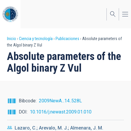
Pasar
al
contenido
principal
Sobrescribir
Inicio
Ciencia y tecnología
Publicaciones
Absolute parameters of
the Algol binary Z Vul
enlaces
Absolute parameters of the
de
Algol binary Z Vul
ayuda
a
la
navegación
Bibcode
2009NewA...14..528L
DOI
10.1016/j.newast.2009.01.010
Lazaro, C.; Arevalo, M. J.; Almenara, J. M.