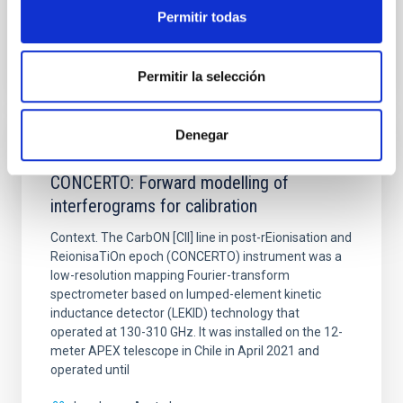
Permitir todas
BIBCODE
2026A&A...710A..70S
Permitir la selección
NÚMERO DE CITAS
0
Denegar
CON ÁRBITRO
CONCERTO: Forward modelling of
interferograms for calibration
Context. The CarbON [CII] line in post-rEionisation and
ReionisaTiOn epoch (CONCERTO) instrument was a
low-resolution mapping Fourier-transform
spectrometer based on lumped-element kinetic
inductance detector (LEKID) technology that
operated at 130-310 GHz. It was installed on the 12-
meter APEX telescope in Chile in April 2021 and
operated until