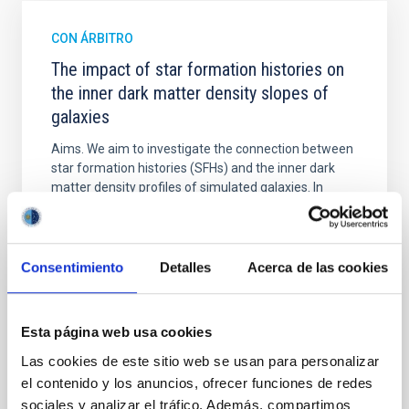
CON ÁRBITRO
The impact of star formation histories on
the inner dark matter density slopes of
galaxies
Aims. We aim to investigate the connection between
star formation histories (SFHs) and the inner dark
matter density profiles of simulated galaxies. In
particular, we tested whether the burstiness and
temporal distribution of star formation influence the
formation of cored versus cuspy dark matter profiles.
Methods. We homogeneously analysed
Consentimiento
Detalles
Acerca de las cookies
Sarrato-Alós, J. et al.
Fecha de publicación:
6
2026
Esta página web usa cookies
Las cookies de este sitio web se usan para personalizar
el contenido y los anuncios, ofrecer funciones de redes
BIBCODE
2026A&A...710A..95S
sociales y analizar el tráfico. Además, compartimos