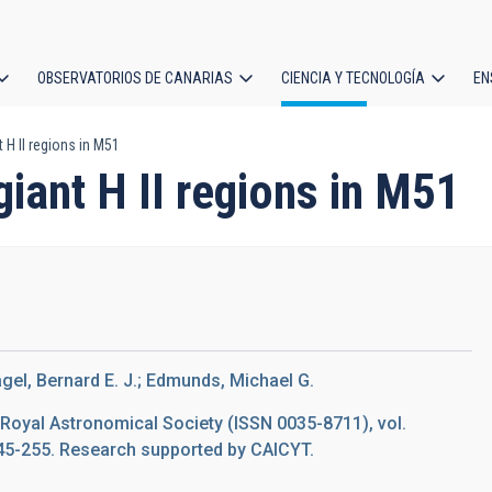
OBSERVATORIOS DE CANARIAS
CIENCIA Y TECNOLOGÍA
EN
ción
H II regions in M51
l
iant H II regions in M51
Pagel, Bernard E. J.; Edmunds, Michael G.
 Royal Astronomical Society (ISSN 0035-8711), vol.
 245-255. Research supported by CAICYT.