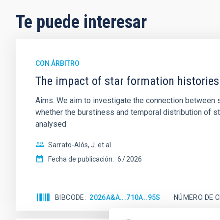
Te puede interesar
CON ÁRBITRO
The impact of star formation histories
Aims. We aim to investigate the connection between sta
whether the burstiness and temporal distribution of 
analysed
Sarrato-Alós, J. et al.
Fecha de publicación:
6
2026
BIBCODE
2026A&A...710A..95S
NÚMERO DE C