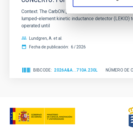
Context. The CarbON [CII] line in post-rEionisation
lumped-element kinetic inductance detector (LEKID) t
operated until
Lundgren, A. et al.
Fecha de publicación:
6
2026
BIBCODE
2026A&A...710A.230L
NÚMERO DE C