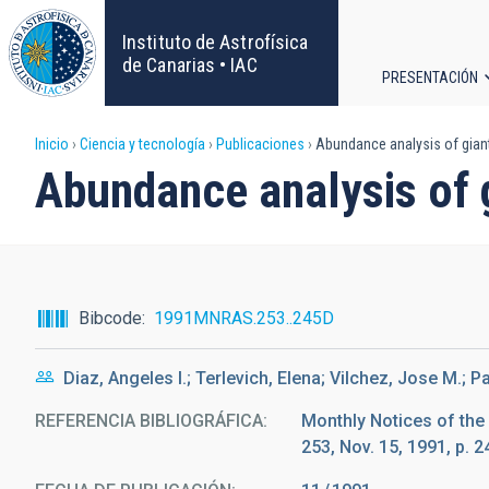
Pasar
al
Instituto de Astrofísica
contenido
de Canarias • IAC
PRESENTACIÓN
principal
Navega
Sobrescribir
Inicio
Ciencia y tecnología
Publicaciones
Abundance analysis of giant 
principa
Abundance analysis of g
enlaces
de
ayuda
Bibcode
1991MNRAS.253..245D
a
Diaz, Angeles I.; Terlevich, Elena; Vilchez, Jose M.; 
la
REFERENCIA BIBLIOGRÁFICA
Monthly Notices of the
navegación
253, Nov. 15, 1991, p.