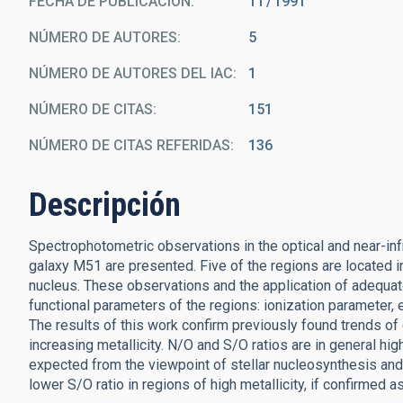
FECHA DE PUBLICACIÓN:
11
1991
NÚMERO DE AUTORES
5
NÚMERO DE AUTORES DEL IAC
1
NÚMERO DE CITAS
151
NÚMERO DE CITAS REFERIDAS
136
Descripción
Spectrophotometric observations in the optical and near-infra
galaxy M51 are presented. Five of the regions are located in
nucleus. These observations and the application of adequat
functional parameters of the regions: ionization parameter, e
The results of this work confirm previously found trends of
increasing metallicity. N/O and S/O ratios are in general high
expected from the viewpoint of stellar nucleosynthesis and
lower S/O ratio in regions of high metallicity, if confirmed a