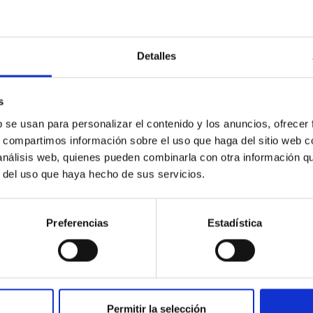
itoring of the Einstein Cross
Detalles
ply-imaged gravitationally lensed quasar QSO 2237+0305, the Ein
otometric technique. This technique uses a region far enough f
s
b se usan para personalizar el contenido y los anuncios, ofrecer
s, compartimos información sobre el uso que haga del sitio web 
 análisis web, quienes pueden combinarla con otra información q
r del uso que haya hecho de sus servicios.
Preferencias
Estadística
ITAS
0
ferograms for calibration
Permitir la selección