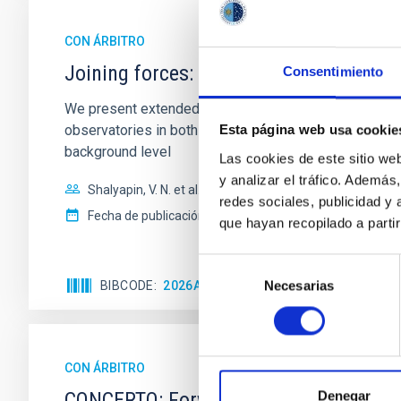
CON ÁRBITRO
Joining forces: 30 years of optical mon
Consentimiento
We present extended optical monitoring of the quadru
observatories in both hemispheres and using a new ph
Esta página web usa cookie
background level
Las cookies de este sitio we
y analizar el tráfico. Ademá
Shalyapin, V. N. et al.
redes sociales, publicidad y
Fecha de publicación:
6
2026
que hayan recopilado a parti
Selección
Necesarias
BIBCODE
2026A&A...710A..70S
NÚMERO DE C
de
consentimiento
CON ÁRBITRO
CONCERTO: Forward modelling of inter
Denegar