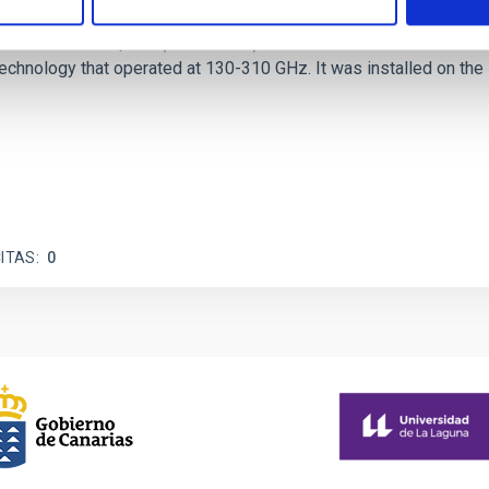
 and ReionisaTiOn epoch (CONCERTO) instrument was a low-resolu
echnology that operated at 130-310 GHz. It was installed on the
ITAS
0