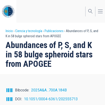
Pasar
al
contenido
principal
Sobrescribir
Inicio
Ciencia y tecnología
Publicaciones
Abundances of P, S, and
K in 58 bulge spheroid stars from APOGEE
enlaces
Abundances of P, S, and K
de
in 58 bulge spheroid stars
ayuda
from APOGEE
a
la
navegación
Bibcode
2025A&A...700A.184B
DOI
10.1051/0004-6361/202555713