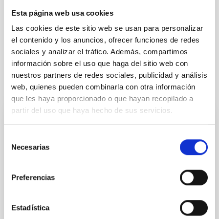
Esta página web usa cookies
Sistema Solar y Sistemas Planetarios (SEYSS)
Las cookies de este sitio web se usan para personalizar
Física estelar e interestelar (FEEI)
el contenido y los anuncios, ofrecer funciones de redes
La Vía Láctea y el Grupo Local (MWLG)
sociales y analizar el tráfico. Además, compartimos
información sobre el uso que haga del sitio web con
nuestros partners de redes sociales, publicidad y análisis
Te puede interesar
web, quienes pueden combinarla con otra información
que les haya proporcionado o que hayan recopilado a
partir del uso que haya hecho de sus servicios.
CON ÁRBITRO
Selección
Magnetic Field Alignment with Dense
Necesarias
de
Cores in the Transition between Cloud and
consentimiento
Core Scales
Preferencias
In a magnetically dominated model of star formation,
we expect to see alignments between the magnetic
field orientation of star-forming dense cores and the
Estadística
cloud-scale magnetic field. A. Pandhi et al. showed