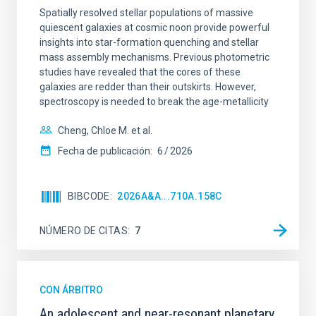
Spatially resolved stellar populations of massive
quiescent galaxies at cosmic noon provide powerful
insights into star-formation quenching and stellar
mass assembly mechanisms. Previous photometric
studies have revealed that the cores of these
galaxies are redder than their outskirts. However,
spectroscopy is needed to break the age-metallicity
Cheng, Chloe M. et al.
Fecha de publicación:
6
2026
BIBCODE
2026A&A...710A.158C
NÚMERO DE CITAS
7
CON ÁRBITRO
An adolescent and near-resonant planetary