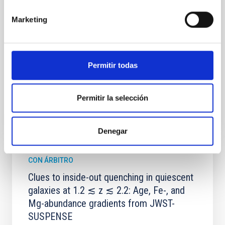
instead, however, that the orientation of cores and
their angular momentum vectors appear random
Marketing
with respect to the larger-scale magnetic
Yin, Sean et al.
Fecha de publicación:
5
2026
Permitir todas
BIBCODE
2026APJ..1003...83Y
Permitir la selección
NÚMERO DE CITAS
0
Denegar
CON ÁRBITRO
Clues to inside-out quenching in quiescent
galaxies at 1.2 ≲ z ≲ 2.2: Age, Fe-, and
Mg-abundance gradients from JWST-
SUSPENSE