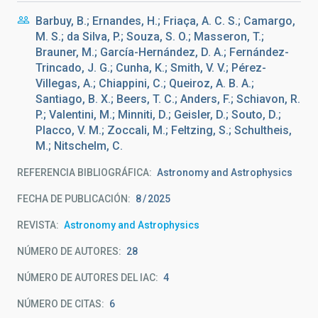
Barbuy, B.; Ernandes, H.; Friaça, A. C. S.; Camargo,
M. S.; da Silva, P.; Souza, S. O.; Masseron, T.;
Brauner, M.; García-Hernández, D. A.; Fernández-
Trincado, J. G.; Cunha, K.; Smith, V. V.; Pérez-
Villegas, A.; Chiappini, C.; Queiroz, A. B. A.;
Santiago, B. X.; Beers, T. C.; Anders, F.; Schiavon, R.
P.; Valentini, M.; Minniti, D.; Geisler, D.; Souto, D.;
Placco, V. M.; Zoccali, M.; Feltzing, S.; Schultheis,
M.; Nitschelm, C.
REFERENCIA BIBLIOGRÁFICA
Astronomy and Astrophysics
FECHA DE PUBLICACIÓN:
8
2025
REVISTA
Astronomy and Astrophysics
NÚMERO DE AUTORES
28
NÚMERO DE AUTORES DEL IAC
4
NÚMERO DE CITAS
6