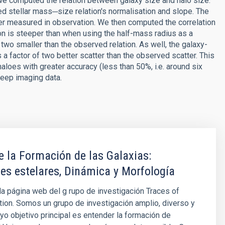
 we computed the relation between galaxy size and halo size.
 stellar mass─size relation's normalisation and slope. The
atter measured in observation. We then computed the correlation
on is steeper than when using the half-mass radius as a
 two smaller than the observed relation. As well, the galaxy-
a factor of two better scatter than the observed scatter. This
aloes with greater accuracy (less than 50%, i.e. around six
deep imaging data.
e la Formación de las Galaxias:
es estelares, Dinámica y Morfología
la página web del g rupo de investigación Traces of
ion. Somos un grupo de investigación amplio, diverso y
yo objetivo principal es entender la formación de