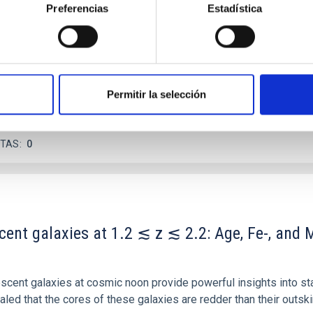
 we expect to see alignments between the magnetic field orienta
Preferencias
Estadística
ver, that the orientation of cores and their angular momentum vec
Permitir la selección
ITAS
0
scent galaxies at 1.2 ≲ z ≲ 2.2: Age, Fe-, an
iescent galaxies at cosmic noon provide powerful insights into 
ed that the cores of these galaxies are redder than their outsk