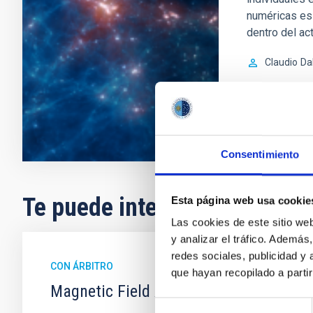
numéricas es
dentro del ac
Claudio
Da
En ejecuci
Consentimiento
Te puede interesar
Esta página web usa cookie
Las cookies de este sitio we
y analizar el tráfico. Ademá
redes sociales, publicidad y
CON ÁRBITRO
que hayan recopilado a parti
Magnetic Field Alignment with Dense C
Selección