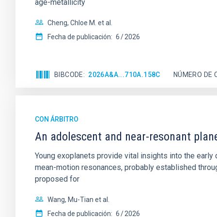
age-metallicity
Cheng, Chloe M. et al.
Fecha de publicación:
6
2026
BIBCODE
2026A&A...710A.158C
NÚMERO DE 
CON ÁRBITRO
An adolescent and near-resonant plan
Young exoplanets provide vital insights into the ear
mean-motion resonances, probably established through
proposed for
Wang, Mu-Tian et al.
Fecha de publicación:
6
2026