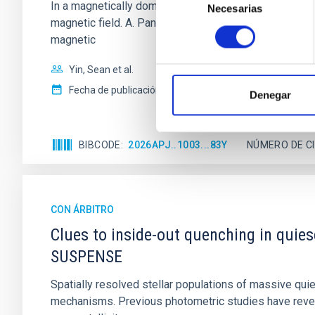
In a magnetically dominated model of star formation,
Necesarias
de
magnetic field. A. Pandhi et al. showed instead, howe
consentimiento
magnetic
Yin, Sean et al.
Fecha de publicación:
5
2026
Denegar
BIBCODE
2026APJ..1003...83Y
NÚMERO DE C
CON ÁRBITRO
Clues to inside-out quenching in quie
SUSPENSE
Spatially resolved stellar populations of massive qu
mechanisms. Previous photometric studies have reveal