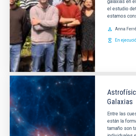
galaxias en e
el estudio de
estamos con
Anna
Ferr
En ejecuci
Astrofísi
Galaxias
Entre las cue
están la form
tamaño son t
individuales 