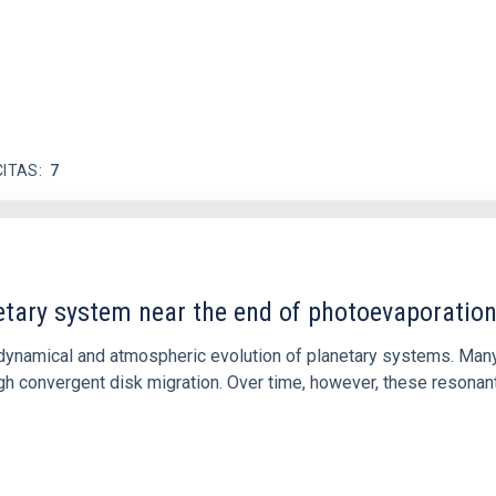
CITAS
7
etary system near the end of photoevaporatio
ly dynamical and atmospheric evolution of planetary systems. Ma
 convergent disk migration. Over time, however, these resonant 