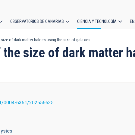
OBSERVATORIOS DE CANARIAS
CIENCIA Y TECNOLOGÍA
EN
ción
ize of dark matter haloes using the size of galaxies
l
the size of dark matter ha
1/0004-6361/202556635
hysics