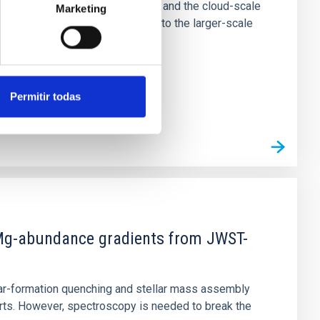
tion of star-forming dense cores and the cloud-scale
Marketing
tors appear random with respect to the larger-scale
Permitir todas
d Mg-abundance gradients from JWST-
star-formation quenching and stellar mass assembly
irts. However, spectroscopy is needed to break the