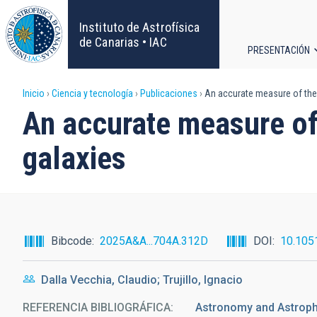
Pasar
al
Instituto de Astrofísica
contenido
de Canarias • IAC
PRESENTACIÓN
principal
Navega
Sobrescribir
Inicio
Ciencia y tecnología
Publicaciones
An accurate measure of the s
principa
An accurate measure of 
enlaces
galaxies
de
ayuda
a
Bibcode
2025A&A...704A.312D
DOI
10.105
la
Dalla Vecchia, Claudio; Trujillo, Ignacio
navegación
REFERENCIA BIBLIOGRÁFICA
Astronomy and Astrop