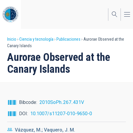
Pasar
al
contenido
principal
Sobrescribir
Inicio
Ciencia y tecnología
Publicaciones
Aurorae Observed at the
Canary Islands
enlaces
Aurorae Observed at the
de
Canary Islands
ayuda
a
la
navegación
Bibcode
2010SoPh..267..431V
DOI
10.1007/s11207-010-9650-0
Vázquez, M.; Vaquero, J. M.