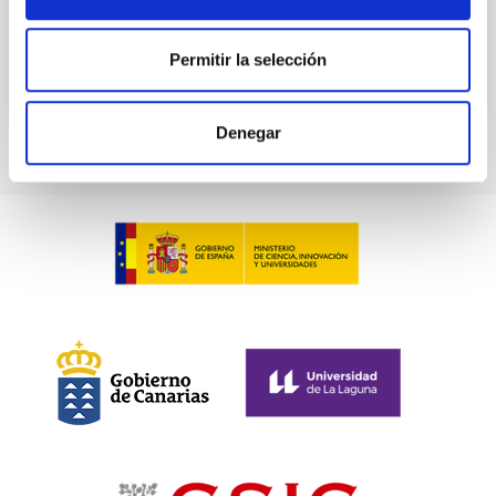
BIBCODE
2026A&A...710A.230L
Permitir la selección
NÚMERO DE CITAS
0
Denegar