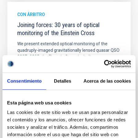
CON ÁRBITRO
Joining forces: 30 years of optical
monitoring of the Einstein Cross
We present extended optical monitoring of the
quadruply-imaged gravitationally lensed quasar QSO
2237+0305, the Einstein Cross, including
observations from different observatories in both
hemispheres and using a new photometric
technique. This technique uses a region far enough
Consentimiento
Detalles
Acerca de las cookies
from the lens system to accurately determine the
sky background level
Shalyapin, V. N. et al.
Esta página web usa cookies
Fecha de publicación:
6
2026
Las cookies de este sitio web se usan para personalizar
el contenido y los anuncios, ofrecer funciones de redes
sociales y analizar el tráfico. Además, compartimos
BIBCODE
2026A&A...710A..70S
información sobre el uso que haga del sitio web con