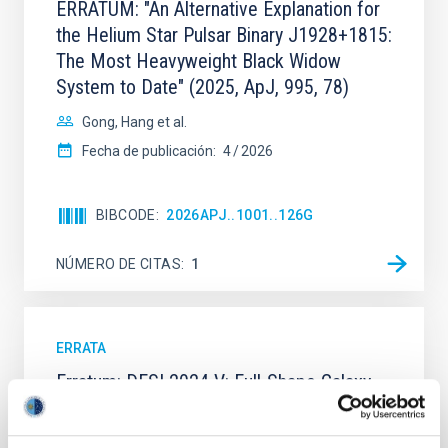
ERRATUM: "An Alternative Explanation for
the Helium Star Pulsar Binary J1928+1815:
The Most Heavyweight Black Widow
System to Date" (2025, ApJ, 995, 78)
Gong, Hang et al.
Fecha de publicación:
4
2026
BIBCODE
2026APJ..1001..126G
NÚMERO DE CITAS
1
ERRATA
Erratum: DESI 2024 V: Full-Shape Galaxy
Clustering from Galaxies and Quasars
Adame, A. G. et al.