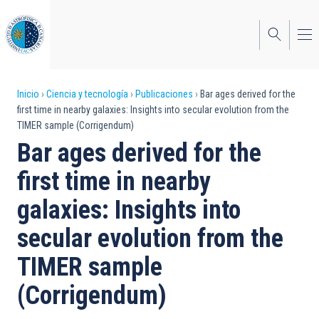
Pasar
al
contenido
principal
Sobrescribir
Inicio
Ciencia y tecnología
Publicaciones
Bar ages derived for the
first time in nearby galaxies: Insights into secular evolution from the
enlaces
TIMER sample (Corrigendum)
de
Bar ages derived for the
ayuda
first time in nearby
a
galaxies: Insights into
la
secular evolution from the
navegación
TIMER sample
(Corrigendum)