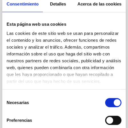
Consentimiento
Detalles
Acerca de las cookies
Fecha de publicación:
2
2026
Esta página web usa cookies
BIBCODE
2026JCAP...02E..02A
Las cookies de este sitio web se usan para personalizar
NÚMERO DE CITAS
0
el contenido y los anuncios, ofrecer funciones de redes
sociales y analizar el tráfico. Además, compartimos
información sobre el uso que haga del sitio web con
nuestros partners de redes sociales, publicidad y análisis
ERRATA
web, quienes pueden combinarla con otra información
Correction to: HyperScout-H: The
que les haya proporcionado o que hayan recopilado a
Hyperspectral Imager for the ESA Hera
partir del uso que haya hecho de sus servicios.
Mission
Selección
Popescu, Marcel M. et al.
Necesarias
de
Fecha de publicación:
11
2025
consentimiento
Preferencias
BIBCODE
2025SSRV..221..116P