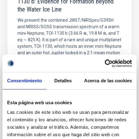
1130 b: Evidence for Formation Beyond
the Water Ice Line
We present the combined JWST/NIRSpec/G395H
and NIRISS/SOSS transmission spectrum of a warm
mini-Neptune, TOI-1130 b (3.66 R ⊕, 19.8 M ⊕, and T
eq ∼ 825 K). It is part of a rare and unique multiplanet
system, TOI-1130, which hosts an inner mini-Neptune
and an outer hot Jupiter locked in a 2:1 mean motion
resonance. From the transmission spectrum of
Barat, Saugata et al.
Consentimiento
Detalles
Acerca de las cookies
Fecha de publicación:
5
2026
BIBCODE
2026APJ..1002L..32B
Esta página web usa cookies
Las cookies de este sitio web se usan para personalizar
NÚMERO DE CITAS
0
el contenido y los anuncios, ofrecer funciones de redes
sociales y analizar el tráfico. Además, compartimos
información sobre el uso que haga del sitio web con