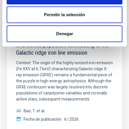
NÚMERO DE CITAS
1
Permitir la selección
CON ÁRBITRO
Denegar
X-ray-luminous late-type giants: An
overlooked population contributing to the
Galactic ridge iron line emission
Context. The origin of the highly ionized iron emission
(Fe XXV at 6.7 keV) characterizing Galactic ridge X-
ray emission (GRXE) remains a fundamental piece of
the puzzle in high-energy astrophysics. Although the
GRXE continuum was largely resolved into discrete
populations of cataclysmic variables and coronally
active stars, subsequent measurements
Bao, T. et al.
Fecha de publicación:
6
2026