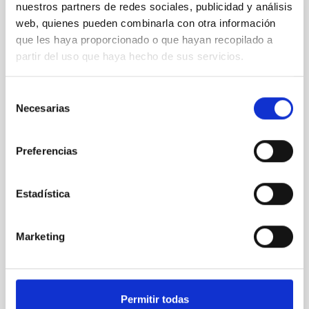
nuestros partners de redes sociales, publicidad y análisis
CON ÁRBITRO
web, quienes pueden combinarla con otra información
Overview of Hayabusa2 Extended
que les haya proporcionado o que hayan recopilado a
Mission's Flyby of Near-Earth Asteroid
partir del uso que haya hecho de sus servicios.
(98943) Torifune
The Hayabusa2 extended mission, nicknamed
Selección
Hayabusa2# (# is pronounced SHARP, which stands
Necesarias
de
for the Small Hazardous Asteroid Reconnaissance
consentimiento
Probe), is JAXA's small body explorer to conduct
science and engineering investigations in space.
Preferencias
After the successful return to the Earth with the
samples from the carbonaceous asteroid (162173)
Ryugu on 2020
Estadística
Hirabayashi, Masatoshi et al.
Marketing
Fecha de publicación:
5
2026
BIBCODE
2026PSJ.....7..121H
Permitir todas