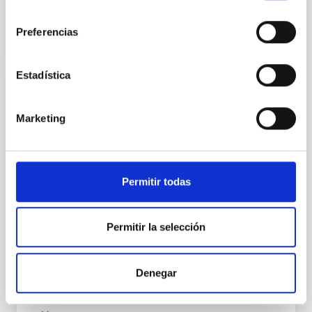
BIBCODE
2026A&A...710A..95S
consentimiento
Preferencias
NÚMERO DE CITAS
1
Estadística
CON ÁRBITRO
Marketing
Joining forces: 30 years of optical
monitoring of the Einstein Cross
We present extended optical monitoring of the
quadruply-imaged gravitationally lensed quasar QSO
Permitir todas
2237+0305, the Einstein Cross, including
observations from different observatories in both
hemispheres and using a new photometric
Permitir la selección
technique. This technique uses a region far enough
from the lens system to accurately determine the
sky background level
Denegar
Shalyapin, V. N. et al.