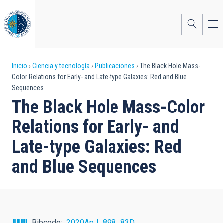
Pasar
al
contenido
principal
Sobrescribir
Inicio
Ciencia y tecnología
Publicaciones
The Black Hole Mass-
Color Relations for Early- and Late-type Galaxies: Red and Blue
enlaces
Sequences
de
The Black Hole Mass-Color
ayuda
Relations for Early- and
a
Late-type Galaxies: Red
la
and Blue Sequences
navegación
Bibcode
2020ApJ...898...83D