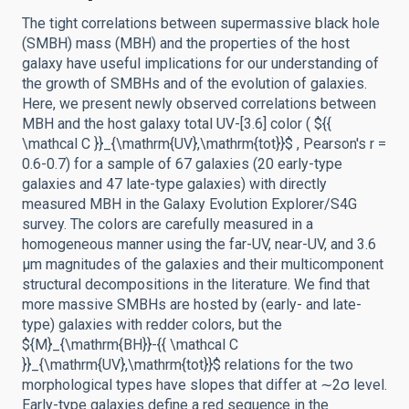
The tight correlations between supermassive black hole
(SMBH) mass (MBH) and the properties of the host
galaxy have useful implications for our understanding of
the growth of SMBHs and of the evolution of galaxies.
Here, we present newly observed correlations between
MBH and the host galaxy total UV-[3.6] color ( ${{
\mathcal C }}_{\mathrm{UV},\mathrm{tot}}$ , Pearson's r =
0.6-0.7) for a sample of 67 galaxies (20 early-type
galaxies and 47 late-type galaxies) with directly
measured MBH in the Galaxy Evolution Explorer/S4G
survey. The colors are carefully measured in a
homogeneous manner using the far-UV, near-UV, and 3.6
μm magnitudes of the galaxies and their multicomponent
structural decompositions in the literature. We find that
more massive SMBHs are hosted by (early- and late-
type) galaxies with redder colors, but the
${M}_{\mathrm{BH}}-{{ \mathcal C
}}_{\mathrm{UV},\mathrm{tot}}$ relations for the two
morphological types have slopes that differ at ∼2σ level.
Early-type galaxies define a red sequence in the