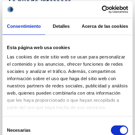
Te puede interesar
CON ÁRBITRO
Consentimiento
Detalles
Acerca de las cookies
The impact of star formation histories on
the inner dark matter density slopes of
Esta página web usa cookies
galaxies
Las cookies de este sitio web se usan para personalizar
Aims. We aim to investigate the connection between
el contenido y los anuncios, ofrecer funciones de redes
star formation histories (SFHs) and the inner dark
sociales y analizar el tráfico. Además, compartimos
matter density profiles of simulated galaxies. In
información sobre el uso que haga del sitio web con
particular, we tested whether the burstiness and
temporal distribution of star formation influence the
nuestros partners de redes sociales, publicidad y análisis
formation of cored versus cuspy dark matter profiles.
web, quienes pueden combinarla con otra información
Methods. We homogeneously analysed
que les haya proporcionado o que hayan recopilado a
partir del uso que haya hecho de sus servicios.
Sarrato-Alós, J. et al.
Fecha de publicación:
6
2026
Selección
Necesarias
de