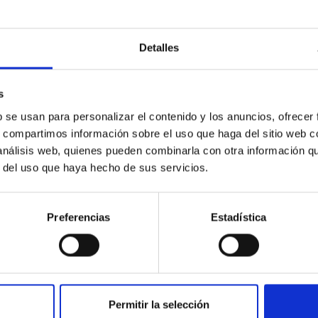
Detalles
s
 on the inner dark matter density slopes of ga
b se usan para personalizar el contenido y los anuncios, ofrecer
r formation histories (SFHs) and the inner dark matter density pr
s, compartimos información sobre el uso que haga del sitio web 
star formation influence the formation of cored versus cuspy da
 análisis web, quienes pueden combinarla con otra información q
r del uso que haya hecho de sus servicios.
Preferencias
Estadística
ITAS
1
Permitir la selección