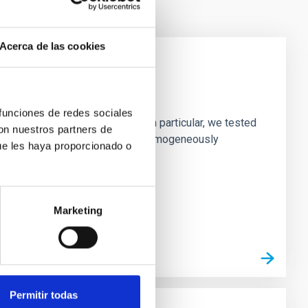
Acerca de las cookies
laxies
 funciones de redes sociales
ofiles of simulated galaxies. In particular, we tested
con nuestros partners de
rk matter profiles. Methods. We homogeneously
ue les haya proporcionado o
Marketing
Permitir todas