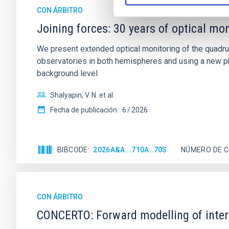
CON ÁRBITRO
Joining forces: 30 years of optical mon
We present extended optical monitoring of the quadru
observatories in both hemispheres and using a new ph
background level
Shalyapin, V. N. et al.
Fecha de publicación:
6
2026
BIBCODE
2026A&A...710A..70S
NÚMERO DE C
CON ÁRBITRO
CONCERTO: Forward modelling of inter