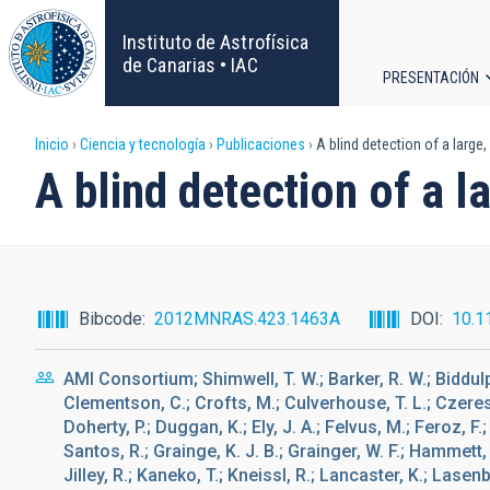
Pasar
al
Instituto de Astrofísica
contenido
de Canarias • IAC
PRESENTACIÓN
principal
Navega
Sobrescribir
Inicio
Ciencia y tecnología
Publicaciones
A blind detection of a large
principa
A blind detection of a 
enlaces
de
ayuda
Bibcode
2012MNRAS.423.1463A
DOI
10.1
a
AMI Consortium; Shimwell, T. W.; Barker, R. W.; Biddulph
la
Clementson, C.; Crofts, M.; Culverhouse, T. L.; Czeres,
Doherty, P.; Duggan, K.; Ely, J. A.; Felvus, M.; Feroz, F
navegación
Santos, R.; Grainge, K. J. B.; Grainger, W. F.; Hammett, 
Jilley, R.; Kaneko, T.; Kneissl, R.; Lancaster, K.; Lasenb