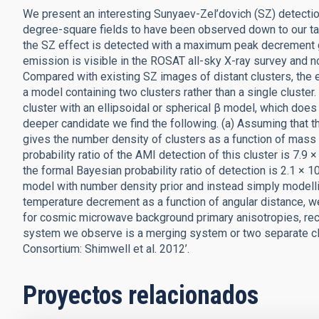
We present an interesting Sunyaev-Zel’dovich (SZ) detection 
degree-square fields to have been observed down to our tar
the SZ effect is detected with a maximum peak decrement g
emission is visible in the ROSAT all-sky X-ray survey and no
Compared with existing SZ images of distant clusters, the e
a model containing two clusters rather than a single cluster.
cluster with an ellipsoidal or spherical β model, which does n
deeper candidate we find the following. (a) Assuming that t
gives the number density of clusters as a function of mass a
probability ratio of the AMI detection of this cluster is 7.9 ×
the formal Bayesian probability ratio of detection is 2.1 × 1
model with number density prior and instead simply model
temperature decrement as a function of angular distance, we
for cosmic microwave background primary anisotropies, rece
system we observe is a merging system or two separate clus
Consortium: Shimwell et al. 2012’.
Proyectos relacionados