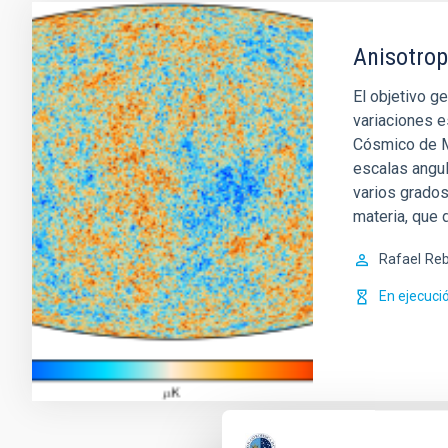
Anisotrop
El objetivo g
variaciones e
Cósmico de M
escalas angu
varios grados
materia, que 
Rafael
Reb
En ejecuci