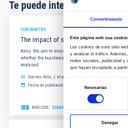
Te puede interesar
Consentimiento
CON ÁRBITRO
Esta página web usa cookie
The impact of star formation histories
Las cookies de este sitio we
Aims. We aim to investigate the connection between sta
y analizar el tráfico. Ademá
whether the burstiness and temporal distribution of 
redes sociales, publicidad y
analysed
que hayan recopilado a parti
Sarrato-Alós, J. et al.
Selección
Fecha de publicación:
6
2026
Necesarias
de
consentimiento
BIBCODE
2026A&A...710A..95S
NÚMERO DE C
Denegar