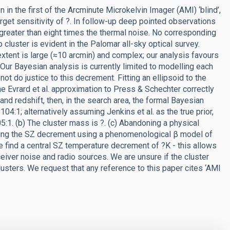
in the first of the Arcminute Microkelvin Imager (AMI) ‘blind’,
get sensitivity of ?. In follow-up deep pointed observations
reater than eight times the thermal noise. No corresponding
 cluster is evident in the Palomar all-sky optical survey.
xtent is large (≈10 arcmin) and complex; our analysis favours
 Our Bayesian analysis is currently limited to modelling each
ot do justice to this decrement. Fitting an ellipsoid to the
he Evrard et al. approximation to Press & Schechter correctly
nd redshift, then, in the search area, the formal Bayesian
 104:1; alternatively assuming Jenkins et al. as the true prior,
05:1. (b) The cluster mass is ?. (c) Abandoning a physical
ling the SZ decrement using a phenomenological β model of
 find a central SZ temperature decrement of ?K - this allows
iver noise and radio sources. We are unsure if the cluster
ters. We request that any reference to this paper cites ‘AMI