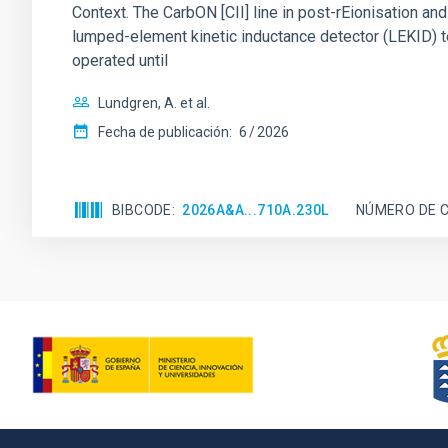
Context. The CarbON [CII] line in post-rEionisation
lumped-element kinetic inductance detector (LEKID) t
operated until
Lundgren, A. et al.
Fecha de publicación:
6
2026
BIBCODE
2026A&A...710A.230L
NÚMERO DE C