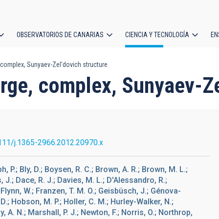
OBSERVATORIOS DE CANARIAS
CIENCIA Y TECNOLOGÍA
EN
ción
, complex, Sunyaev-Zel'dovich structure
l
large, complex, Sunyaev-Ze
111/j.1365-2966.2012.20970.x
, P.; Bly, D.; Boysen, R. C.; Brown, A. R.; Brown, M. L.;
 J.; Dace, R. J.; Davies, M. L.; D'Alessandro, R.;
.; Flynn, W.; Franzen, T. M. O.; Geisbüsch, J.; Génova-
D.; Hobson, M. P.; Holler, C. M.; Hurley-Walker, N.;
y, A. N.; Marshall, P. J.; Newton, F.; Norris, O.; Northrop,