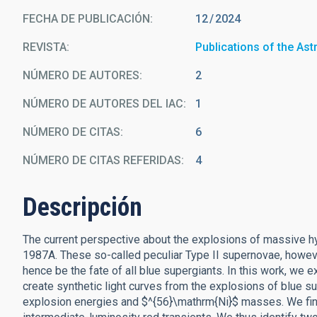
FECHA DE PUBLICACIÓN:
12
2024
REVISTA
Publications of the As
NÚMERO DE AUTORES
2
NÚMERO DE AUTORES DEL IAC
1
NÚMERO DE CITAS
6
NÚMERO DE CITAS REFERIDAS
4
Descripción
The current perspective about the explosions of massive h
1987A. These so-called peculiar Type II supernovae, howeve
hence be the fate of all blue supergiants. In this work, we 
create synthetic light curves from the explosions of blue s
explosion energies and $^{56}\mathrm{Ni}$ masses. We find