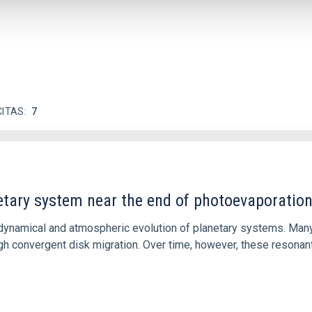
CITAS
7
etary system near the end of photoevaporatio
ly dynamical and atmospheric evolution of planetary systems. Ma
 convergent disk migration. Over time, however, these resonant 