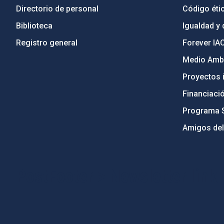
Directorio de personal
Código étic
Biblioteca
Igualdad y 
Registro general
Forever IA
Medio Ambi
Proyectos i
Financiaci
Programa 
Amigos del
PostFooter > Newsletter link