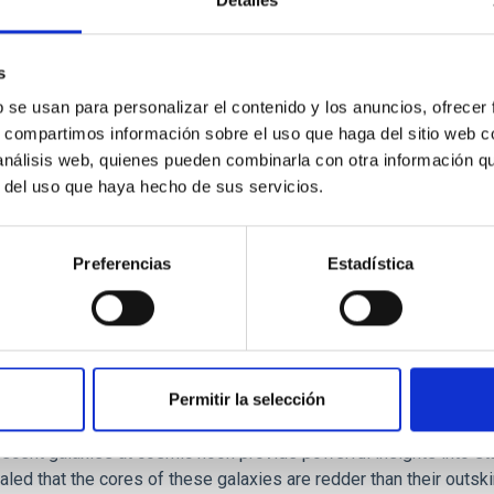
Detalles
 we expect to see alignments between the magnetic field orienta
ver, that the orientation of cores and their angular momentum vec
s
b se usan para personalizar el contenido y los anuncios, ofrecer
s, compartimos información sobre el uso que haga del sitio web 
 análisis web, quienes pueden combinarla con otra información q
r del uso que haya hecho de sus servicios.
ITAS
0
Preferencias
Estadística
scent galaxies at 1.2 ≲ z ≲ 2.2: Age, Fe-, an
Permitir la selección
iescent galaxies at cosmic noon provide powerful insights into 
ed that the cores of these galaxies are redder than their outsk