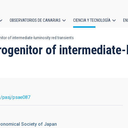
OBSERVATORIOS DE CANARIAS
CIENCIA Y TECNOLOGÍA
EN
ción
itor of intermediate-luminosity red transients
l
rogenitor of intermediate-
3/pasj/psae087
tronomical Society of Japan