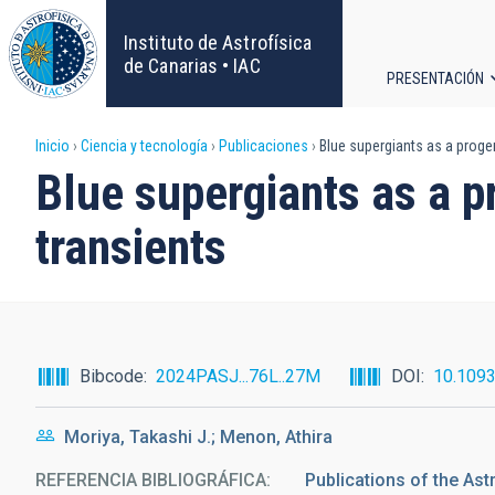
Pasar
al
Instituto de Astrofísica
contenido
de Canarias • IAC
PRESENTACIÓN
principal
Navega
Sobrescribir
Inicio
Ciencia y tecnología
Publicaciones
Blue supergiants as a progen
principa
Blue supergiants as a p
enlaces
transients
de
ayuda
a
Bibcode
2024PASJ...76L..27M
DOI
10.109
la
Moriya, Takashi J.; Menon, Athira
navegación
REFERENCIA BIBLIOGRÁFICA
Publications of the As