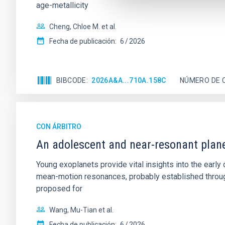
age-metallicity
Cheng, Chloe M. et al.
Fecha de publicación:
6
2026
BIBCODE
2026A&A...710A.158C
NÚMERO DE 
CON ÁRBITRO
An adolescent and near-resonant plan
Young exoplanets provide vital insights into the ear
mean-motion resonances, probably established through
proposed for
Wang, Mu-Tian et al.
Fecha de publicación:
6
2026