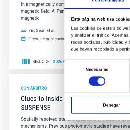
Consentimiento
In a magnetically dominated model of star formation,
magnetic field. A. Pandhi et al. showed instead, howe
magnetic
Esta página web usa cookie
Las cookies de este sitio we
Yin, Sean et al.
y analizar el tráfico. Ademá
Fecha de publicación:
5
2026
redes sociales, publicidad y
que hayan recopilado a parti
BIBCODE
2026APJ..1003...83Y
NÚMERO DE C
Selección
Necesarias
de
consentimiento
CON ÁRBITRO
Clues to inside-out quenching in quie
Denegar
SUSPENSE
Spatially resolved stellar populations of massive qu
mechanisms. Previous photometric studies have reveal