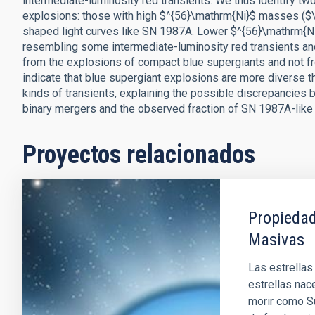
intermediate-luminosity red transients. We thus identify t
explosions: those with high $^{56}\mathrm{Ni}$ masses ($\
shaped light curves like SN 1987A. Lower $^{56}\mathrm{Ni}
resembling some intermediate-luminosity red transients an
from the explosions of compact blue supergiants and not fr
indicate that blue supergiant explosions are more diverse
kinds of transients, explaining the possible discrepancies
binary mergers and the observed fraction of SN 1987A-like
Proyectos relacionados
Propiedad
Masivas
Las estrellas
estrellas nac
morir como Su