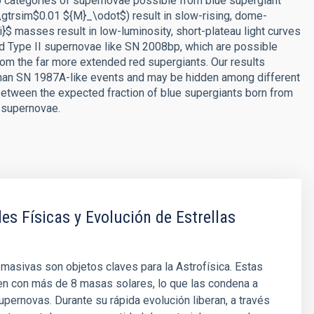
wo categories of supernovae possible from blue supergiant
gtrsim$0.01 ${M}_\odot$) result in slow-rising, dome-
$ masses result in low-luminosity, short-plateau light curves
d Type II supernovae like SN 2008bp, which are possible
om the far more extended red supergiants. Our results
 than SN 1987A-like events and may be hidden among different
 between the expected fraction of blue supergiants born from
 supernovae.
es Físicas y Evolución de Estrellas
 masivas son objetos claves para la Astrofísica. Estas
en con más de 8 masas solares, lo que las condena a
pernovas. Durante su rápida evolución liberan, a través