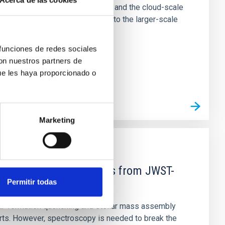
Acerca de las cookies
tion of star-forming dense cores and the cloud-scale
tors appear random with respect to the larger-scale
 funciones de redes sociales
con nuestros partners de
ue les haya proporcionado o
Marketing
d Mg-abundance gradients from JWST-
Permitir todas
star-formation quenching and stellar mass assembly
irts. However, spectroscopy is needed to break the