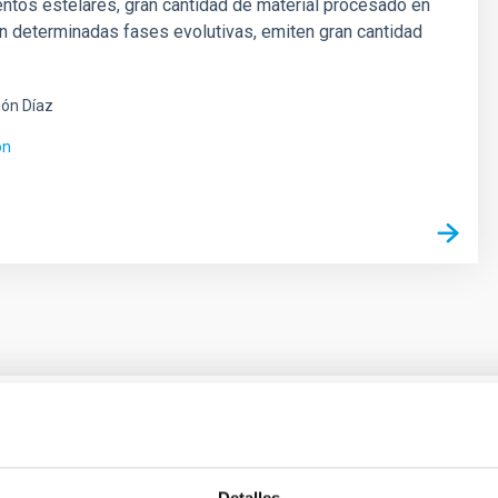
entos estelares, gran cantidad de material procesado en
en determinadas fases evolutivas, emiten gran cantidad
ón Díaz
ón
ores in the Transition between Cloud and Cor