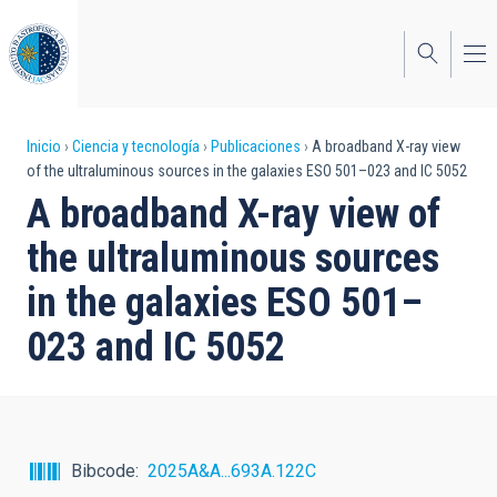
Pasar
al
contenido
principal
Sobrescribir
Inicio
Ciencia y tecnología
Publicaciones
A broadband X-ray view
of the ultraluminous sources in the galaxies ESO 501–023 and IC 5052
enlaces
A broadband X-ray view of
de
the ultraluminous sources
ayuda
in the galaxies ESO 501–
a
023 and IC 5052
la
navegación
Bibcode
2025A&A...693A.122C