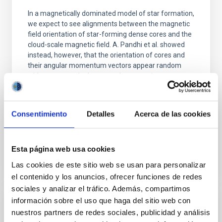
In a magnetically dominated model of star formation,
we expect to see alignments between the magnetic
field orientation of star-forming dense cores and the
cloud-scale magnetic field. A. Pandhi et al. showed
instead, however, that the orientation of cores and
their angular momentum vectors appear random
with respect to the larger-scale magnetic
Yin, Sean et al.
Fecha de publicación:
5
2026
Consentimiento
Detalles
Acerca de las cookies
BIBCODE
2026APJ..1003...83Y
Esta página web usa cookies
Las cookies de este sitio web se usan para personalizar
NÚMERO DE CITAS
0
el contenido y los anuncios, ofrecer funciones de redes
sociales y analizar el tráfico. Además, compartimos
información sobre el uso que haga del sitio web con
CON ÁRBITRO
nuestros partners de redes sociales, publicidad y análisis