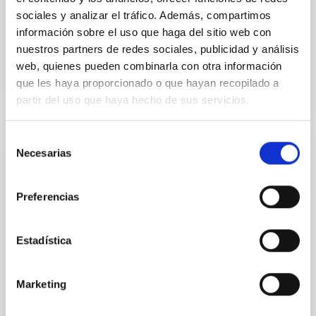
sociales y analizar el tráfico. Además, compartimos
Fecha de publicación:
5
2026
información sobre el uso que haga del sitio web con
nuestros partners de redes sociales, publicidad y análisis
BIBCODE
2026RNAAS..10..143A
web, quienes pueden combinarla con otra información
que les haya proporcionado o que hayan recopilado a
NÚMERO DE CITAS
0
partir del uso que haya hecho de sus servicios.
Selección
Necesarias
de
SIN ÁRBITRO
consentimiento
The impact of Active Galactic Nuclei on
Preferencias
Habitable Worlds
While the influence of supermassive black hole
(SMBH) activity on habitability has garnered
Estadística
attention, the specific effects of active galactic nuclei
(AGN) winds, particularly ultrafast outflows (UFOs),
on planetary atmospheres remain largely
Marketing
unexplored. This study aims to fill this gap by
investigating the relationship between SMBH mass