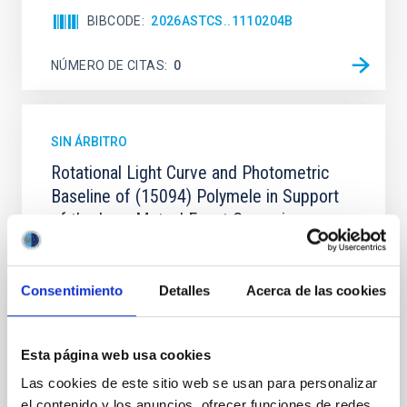
BIBCODE
2026ASTCS..1110204B
NÚMERO DE CITAS
0
SIN ÁRBITRO
Rotational Light Curve and Photometric
Baseline of (15094) Polymele in Support
of the Lucy Mutual Event Campaign
We report a rotational light curve and Fourier baseline
model for the Jupiter Trojan (15094) Polymele, a
Consentimiento
Detalles
Acerca de las cookies
primary target of the NASA Lucy mission, obtained
on 2026 May 19─20 and May 21─22 UT with the
Two-meter Twin Telescope (TTT). Phase-Dispersion
Minimization over the combined two-night dataset
Esta página web usa cookies
yields P rot = 5.762 ± 0.051 hr and a peak-to-peak
Las cookies de este sitio web se usan para personalizar
Alarcon, Miguel R. et al.
el contenido y los anuncios, ofrecer funciones de redes