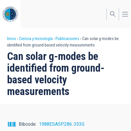
Pasar
al
contenido
principal
Sobrescribir
Inicio
Ciencia y tecnología
Publicaciones
Can solar g-modes be
identified from ground-based velocity measurements
enlaces
Can solar g-modes be
de
identified from ground-
ayuda
based velocity
a
measurements
la
navegación
Bibcode
1988ESASP.286..353G