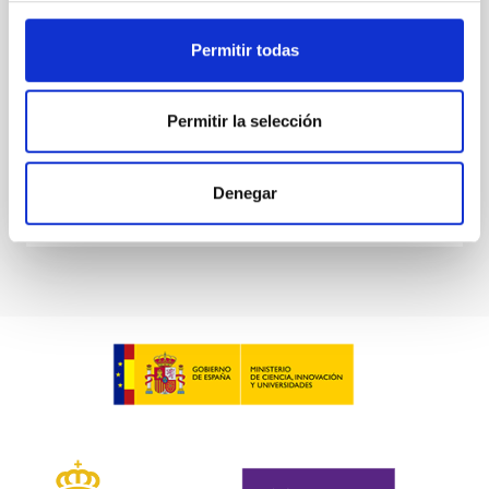
at the
Permitir todas
Waas, Jourdan et al.
Fecha de publicación:
6
2026
Permitir la selección
BIBCODE
2026ASTCS..1100130W
Denegar
NÚMERO DE CITAS
0