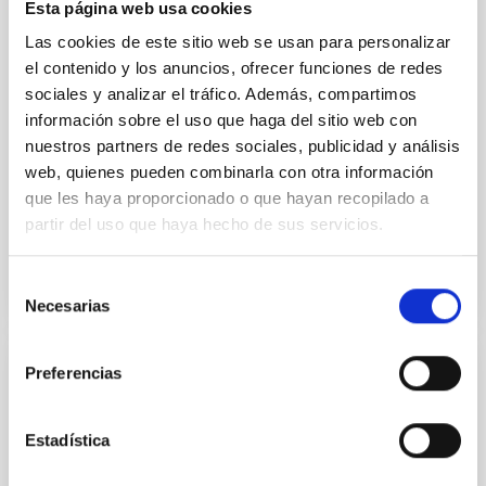
primary target of the NASA Lucy mission, obtained
Esta página web usa cookies
on 2026 May 19─20 and May 21─22 UT with the
Las cookies de este sitio web se usan para personalizar
Two-meter Twin Telescope (TTT). Phase-Dispersion
el contenido y los anuncios, ofrecer funciones de redes
Minimization over the combined two-night dataset
yields P rot = 5.762 ± 0.051 hr and a peak-to-peak
sociales y analizar el tráfico. Además, compartimos
información sobre el uso que haga del sitio web con
Alarcon, Miguel R. et al.
nuestros partners de redes sociales, publicidad y análisis
Fecha de publicación:
5
2026
web, quienes pueden combinarla con otra información
que les haya proporcionado o que hayan recopilado a
partir del uso que haya hecho de sus servicios.
BIBCODE
2026RNAAS..10..143A
Selección
NÚMERO DE CITAS
0
Necesarias
de
consentimiento
Preferencias
SIN ÁRBITRO
The impact of Active Galactic Nuclei on
Estadística
Habitable Worlds
While the influence of supermassive black hole