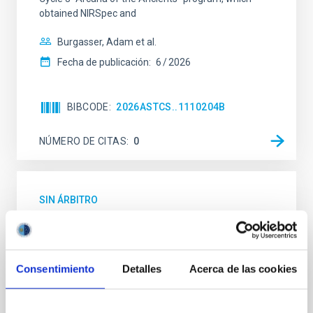
obtained NIRSpec and
Burgasser, Adam et al.
Fecha de publicación:
6
2026
BIBCODE
2026ASTCS..1110204B
NÚMERO DE CITAS
0
SIN ÁRBITRO
Rotational Light Curve and Photometric
Baseline of (15094) Polymele in Support
of the Lucy Mutual Event Campaign
Consentimiento
Detalles
Acerca de las cookies
We report a rotational light curve and Fourier baseline
model for the Jupiter Trojan (15094) Polymele, a