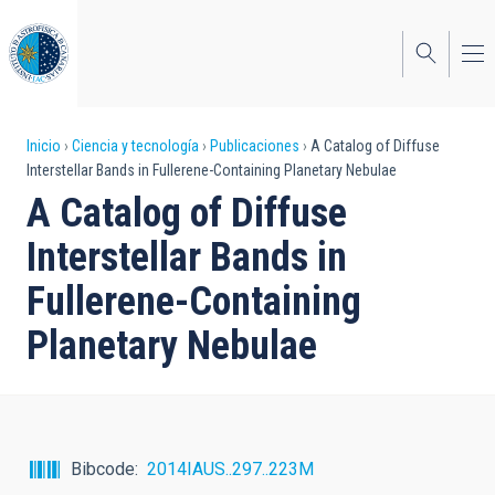
Pasar
al
contenido
principal
Sobrescribir
Inicio
Ciencia y tecnología
Publicaciones
A Catalog of Diffuse
Interstellar Bands in Fullerene-Containing Planetary Nebulae
enlaces
A Catalog of Diffuse
de
Interstellar Bands in
ayuda
Fullerene-Containing
a
Planetary Nebulae
la
navegación
Bibcode
2014IAUS..297..223M