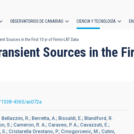
OBSERVATORIOS DE CANARIAS
CIENCIA Y TECNOLOGÍA
EN
ción
nt Sources in the First 10 yr of Fermi-LAT Data
l
ansient Sources in the Fi
/1538-4365/ac072a
 Bellazzini, R.; Berretta, A.; Bissaldi, E.; Blandford, R.
son, S.; Cameron, R. A.; Caraveo, P. A.; Cavazzuti, E.;
i, S.; Cristarella Orestano, P.; Crnogorcevic, M.; Cutini,