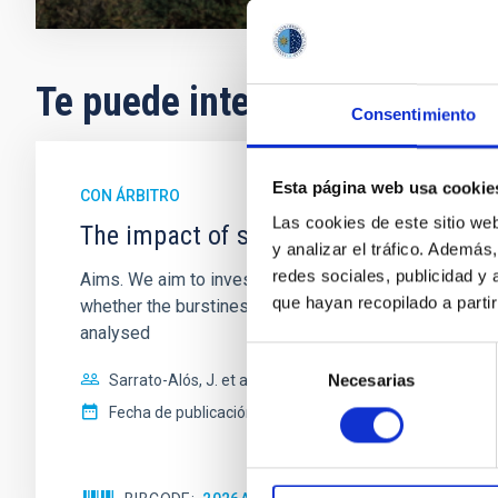
Te puede interesar
Consentimiento
Esta página web usa cookie
CON ÁRBITRO
Las cookies de este sitio we
The impact of star formation histories
y analizar el tráfico. Ademá
redes sociales, publicidad y
Aims. We aim to investigate the connection between sta
que hayan recopilado a parti
whether the burstiness and temporal distribution of 
analysed
Selección
Necesarias
Sarrato-Alós, J. et al.
de
consentimiento
Fecha de publicación:
6
2026