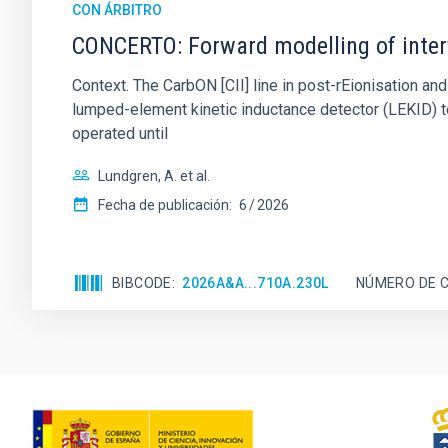
CON ÁRBITRO
CONCERTO: Forward modelling of inter
Context. The CarbON [CII] line in post-rEionisation
lumped-element kinetic inductance detector (LEKID) t
operated until
Lundgren, A. et al.
Fecha de publicación:
6
2026
BIBCODE
2026A&A...710A.230L
NÚMERO DE C