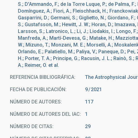
S.; D'Ammando, F.; de la Torre Luque, P.; de Palma, F.; Di
Domínguez, A.; Fiori, A.; Fleischhack, H.; Franckowiak,
Gasparrini, D.; Germani, S.; Giglietto, N.; Giordano, F.; Gi
S.; Gustafsson, M.; Hewitt, J. W.; Horan, D.; Imazawa, 
Larsson, S.; Latronico, L.; Li, J.; Liodakis, I.; Longo, F
Manfreda, A.; Martí-Devesa, G.; Matake, H.; Mazziotta, 
W.; Mizuno, T.; Monzani, M. E.; Morselli, A.; Moskalenko
Orlando, E.; Palatiello, M.; Paliya, V.; Paneque, D.; Pei
H.; Porter, T. A.; Principe, G.; Racusin, J. L.; Rainò, S
A.; Reimer, O. et al.
REFERENCIA BIBLIOGRÁFICA
The Astrophysical Jour
FECHA DE PUBLICACIÓN:
9
2021
NÚMERO DE AUTORES
117
NÚMERO DE AUTORES DEL IAC
1
NÚMERO DE CITAS
29