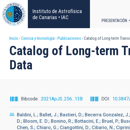
Pasar
al
Instituto de Astrofísica
contenido
de Canarias • IAC
PRESENTACIÓN
principal
Navega
Sobrescribir
Inicio
Ciencia y tecnología
Publicaciones
Catalog of Long-term Transie
principa
Catalog of Long-term Tr
enlaces
Data
de
ayuda
a
Bibcode
2021ApJS..256...13B
DOI
10.3847
la
Baldini, L.; Ballet, J.; Bastieri, D.; Becerra Gonzalez, J.;
navegación
D.; Bloom, E. D.; Bonino, R.; Bottacini, E.; Bruel, P.; Bu
Chen, S.; Chiaro, G.; Ciangottini, D.; Cibario, N.; Ciprin