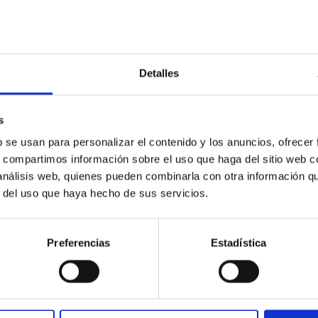
Detalles
s
b se usan para personalizar el contenido y los anuncios, ofrecer
 on the inner dark matter density slopes of ga
s, compartimos información sobre el uso que haga del sitio web 
 análisis web, quienes pueden combinarla con otra información q
r formation histories (SFHs) and the inner dark matter density pr
r del uso que haya hecho de sus servicios.
star formation influence the formation of cored versus cuspy da
Preferencias
Estadística