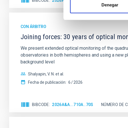
BIBCODE
2026A&A...710A..95S
NÚMERO DE C
Denegar
CON ÁRBITRO
Joining forces: 30 years of optical mon
We present extended optical monitoring of the quadru
observatories in both hemispheres and using a new ph
background level
Shalyapin, V. N. et al.
Fecha de publicación:
6
2026
BIBCODE
2026A&A...710A..70S
NÚMERO DE C