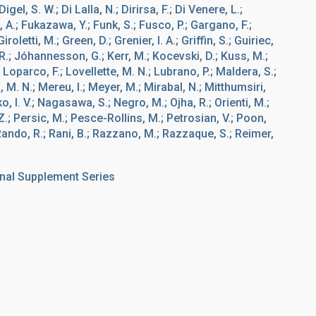
gel, S. W.; Di Lalla, N.; Dirirsa, F.; Di Venere, L.;
 A.; Fukazawa, Y.; Funk, S.; Fusco, P.; Gargano, F.;
roletti, M.; Green, D.; Grenier, I. A.; Griffin, S.; Guiriec,
R.; Jóhannesson, G.; Kerr, M.; Kocevski, D.; Kuss, M.;
.; Loparco, F.; Lovellette, M. N.; Lubrano, P.; Maldera, S.;
M. N.; Mereu, I.; Meyer, M.; Mirabal, N.; Mitthumsiri,
, I. V.; Nagasawa, S.; Negro, M.; Ojha, R.; Orienti, M.;
, Z.; Persic, M.; Pesce-Rollins, M.; Petrosian, V.; Poon,
.; Rando, R.; Rani, B.; Razzano, M.; Razzaque, S.; Reimer,
nal Supplement Series