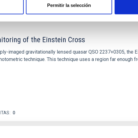
ITAS
1
Permitir la selección
itoring of the Einstein Cross
ply-imaged gravitationally lensed quasar QSO 2237+0305, the Ein
otometric technique. This technique uses a region far enough f
ITAS
0