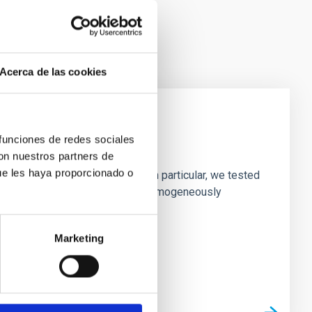
Acerca de las cookies
 funciones de redes sociales
laxies
con nuestros partners de
ue les haya proporcionado o
ofiles of simulated galaxies. In particular, we tested
rk matter profiles. Methods. We homogeneously
Marketing