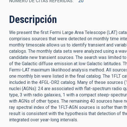
NÚMERO DE CITAS REFERIDAS
20
Descripción
We present the first Fermi Large Area Telescope (LAT) catal
comprises sources that were detected on monthly time inter
monthly timescale allows us to identify transient and varia
catalogs. The monthly data sets were analyzed using a wav
candidate new transient sources. The search was limited to 
of the Galactic diffuse emission at low Galactic latitudes.
Fermi-LAT maximum likelihood analysis method. All sources d
one monthly bin were listed in the final catalog. The 1FLT ca
included in the 4FGL-DR2 catalog. Many of these sources (1
nuclei (AGNs): 24 are associated with flat-spectrum radio qu
type, 3 with radio galaxies, 1 with a compact steep-spectru
with AGNs of other types. The remaining 40 sources have n
ray spectral index of the 1FLT-AGN sources is softer than t
result is consistent with the hypothesis that detection of th
integrated over year-long intervals.