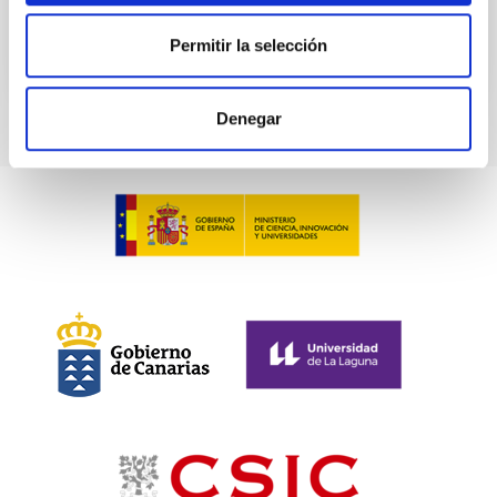
BIBCODE
2026A&A...709C...3B
Permitir la selección
NÚMERO DE CITAS
0
Denegar