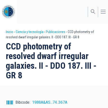
Pasar
al
contenido
principal
Sobrescribir
Inicio
Ciencia y tecnología
Publicaciones
CCD photometry of
resolved dwarf irregular galaxies. II - DDO 187. III - GR 8
enlaces
CCD photometry of
de
resolved dwarf irregular
ayuda
galaxies. II - DDO 187. III -
a
GR 8
la
navegación
Bibcode
1988A&AS...74..367A