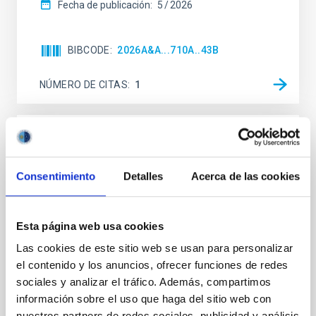
Fecha de publicación:
5
2026
BIBCODE
2026A&A...710A..43B
NÚMERO DE CITAS
1
CON ÁRBITRO
Is the nitrogen-rich source PN K4-47 a true
Consentimiento
Detalles
Acerca de las cookies
planetary nebula?
Context. The object K4-47 is a young planetary
Esta página web usa cookies
nebula that exhibits low-ionisation structures in the
form of two 'lobes'. The unusual chemistry of the
Las cookies de este sitio web se usan para personalizar
nebula has raised questions about whether K4-47 is a
el contenido y los anuncios, ofrecer funciones de redes
true planetary nebula or if the origins are more exotic
sociales y analizar el tráfico. Además, compartimos
in nature. Aims. We aim to investigate the spatially
información sobre el uso que haga del sitio web con
resolved structure of the nebula
nuestros partners de redes sociales, publicidad y análisis