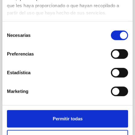
In a magnetically dominated model of star formation,
que les haya proporcionado o que hayan recopilado a
we expect to see alignments between the magnetic
partir del uso que haya hecho de sus servicios.
field orientation of star-forming dense cores and the
cloud-scale magnetic field. A. Pandhi et al. showed
instead, however, that the orientation of cores and
Selección
their angular momentum vectors appear random
Necesarias
de
with respect to the larger-scale magnetic
consentimiento
Yin, Sean et al.
Preferencias
Fecha de publicación:
5
2026
Estadística
BIBCODE
2026APJ..1003...83Y
Marketing
NÚMERO DE CITAS
0
Permitir todas
CON ÁRBITRO
Clues to inside-out quenching in quiescent