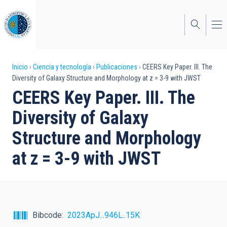
Pasar
al
contenido
principal
Sobrescribir
Inicio
Ciencia y tecnología
Publicaciones
CEERS Key Paper. III. The
Diversity of Galaxy Structure and Morphology at z = 3-9 with JWST
enlaces
CEERS Key Paper. III. The
de
Diversity of Galaxy
ayuda
Structure and Morphology
a
at z = 3-9 with JWST
la
navegación
Bibcode
2023ApJ...946L..15K