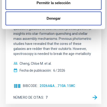
galaxies at 1.2 ≲ z ≲ 2.2: Age, Fe-, and
Permitir la selección
Mg-abundance gradients from JWST-
SUSPENSE
Denegar
Spatially resolved stellar populations of massive
quiescent galaxies at cosmic noon provide powerful
insights into star-formation quenching and stellar
mass assembly mechanisms. Previous photometric
studies have revealed that the cores of these
galaxies are redder than their outskirts. However,
spectroscopy is needed to break the age-metallicity
Cheng, Chloe M. et al.
Fecha de publicación:
6
2026
BIBCODE
2026A&A...710A.158C
NÚMERO DE CITAS
7