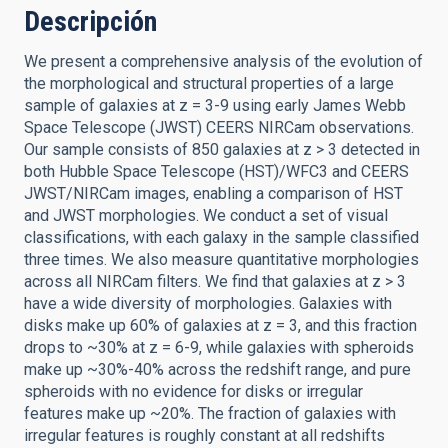
Descripción
We present a comprehensive analysis of the evolution of
the morphological and structural properties of a large
sample of galaxies at z = 3-9 using early James Webb
Space Telescope (JWST) CEERS NIRCam observations.
Our sample consists of 850 galaxies at z > 3 detected in
both Hubble Space Telescope (HST)/WFC3 and CEERS
JWST/NIRCam images, enabling a comparison of HST
and JWST morphologies. We conduct a set of visual
classifications, with each galaxy in the sample classified
three times. We also measure quantitative morphologies
across all NIRCam filters. We find that galaxies at z > 3
have a wide diversity of morphologies. Galaxies with
disks make up 60% of galaxies at z = 3, and this fraction
drops to ~30% at z = 6-9, while galaxies with spheroids
make up ~30%-40% across the redshift range, and pure
spheroids with no evidence for disks or irregular
features make up ~20%. The fraction of galaxies with
irregular features is roughly constant at all redshifts