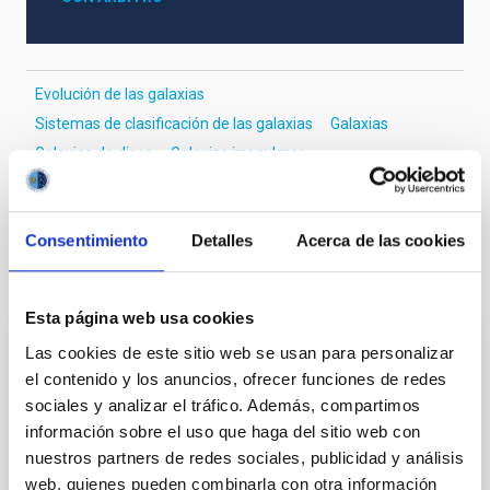
Evolución de las galaxias
Sistemas de clasificación de las galaxias
Galaxias
Galaxias de disco
Galaxias irregulares
Esquema de clasificación de Hubble
Consentimiento
Detalles
Acerca de las cookies
Te puede interesar
Esta página web usa cookies
Las cookies de este sitio web se usan para personalizar
CON ÁRBITRO
el contenido y los anuncios, ofrecer funciones de redes
Magnetic Field Alignment with Dense
sociales y analizar el tráfico. Además, compartimos
Cores in the Transition between Cloud and
información sobre el uso que haga del sitio web con
Core Scales
nuestros partners de redes sociales, publicidad y análisis
web, quienes pueden combinarla con otra información