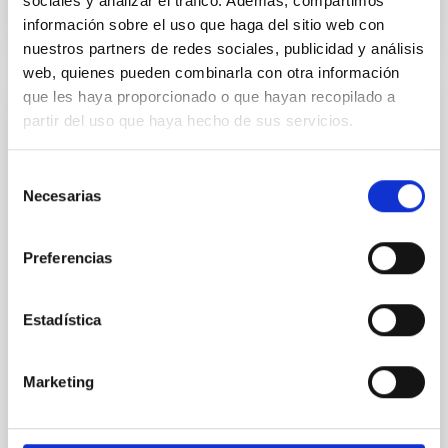
sociales y analizar el tráfico. Además, compartimos
información sobre el uso que haga del sitio web con
NÚMERO DE CITAS
1
nuestros partners de redes sociales, publicidad y análisis
web, quienes pueden combinarla con otra información
que les haya proporcionado o que hayan recopilado a
CON ÁRBITRO
partir del uso que haya hecho de sus servicios.
Joining forces: 30 years of optical
Selección
monitoring of the Einstein Cross
Necesarias
de
We present extended optical monitoring of the
consentimiento
quadruply-imaged gravitationally lensed quasar QSO
2237+0305, the Einstein Cross, including
Preferencias
observations from different observatories in both
hemispheres and using a new photometric
Estadística
technique. This technique uses a region far enough
from the lens system to accurately determine the
sky background level
Marketing
Shalyapin, V. N. et al.
Fecha de publicación:
6
2026