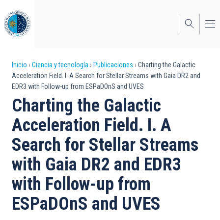
Pasar
al
contenido
principal
Sobrescribir
Inicio
Ciencia y tecnología
Publicaciones
Charting the Galactic
Acceleration Field. I. A Search for Stellar Streams with Gaia DR2 and
enlaces
EDR3 with Follow-up from ESPaDOnS and UVES
de
Charting the Galactic
ayuda
Acceleration Field. I. A
a
Search for Stellar Streams
la
with Gaia DR2 and EDR3
navegación
with Follow-up from
ESPaDOnS and UVES