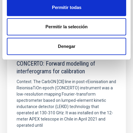
Permitir todas
BIBCODE
2026A&A...710A..70S
Permitir la selección
NÚMERO DE CITAS
0
Denegar
CON ÁRBITRO
CONCERTO: Forward modelling of
interferograms for calibration
Context. The CarbON [CII] line in post-rEionisation and
ReionisaTiOn epoch (CONCERTO) instrument was a
low-resolution mapping Fourier-transform
spectrometer based on lumped-element kinetic
inductance detector (LEKID) technology that
operated at 130-310 GHz. It was installed on the 12-
meter APEX telescope in Chile in April 2021 and
operated until