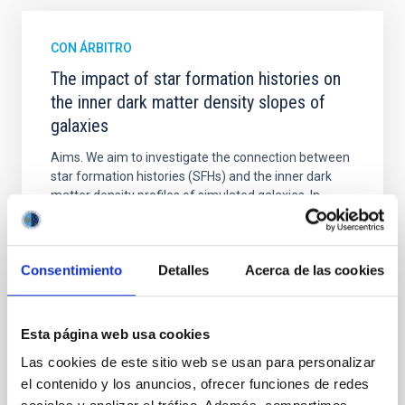
CON ÁRBITRO
The impact of star formation histories on
the inner dark matter density slopes of
galaxies
Aims. We aim to investigate the connection between
star formation histories (SFHs) and the inner dark
matter density profiles of simulated galaxies. In
particular, we tested whether the burstiness and
temporal distribution of star formation influence the
formation of cored versus cuspy dark matter profiles.
Consentimiento
Detalles
Acerca de las cookies
Methods. We homogeneously analysed
Sarrato-Alós, J. et al.
Esta página web usa cookies
Fecha de publicación:
6
2026
Las cookies de este sitio web se usan para personalizar
el contenido y los anuncios, ofrecer funciones de redes
BIBCODE
2026A&A...710A..95S