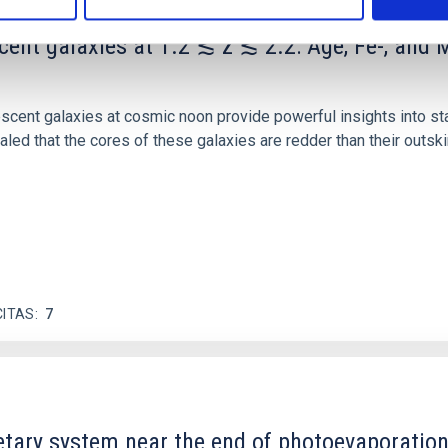
scent galaxies at 1.2 ≲ z ≲ 2.2: Age, Fe-, an
iescent galaxies at cosmic noon provide powerful insights into 
ed that the cores of these galaxies are redder than their outsk
CITAS
7
etary system near the end of photoevaporatio