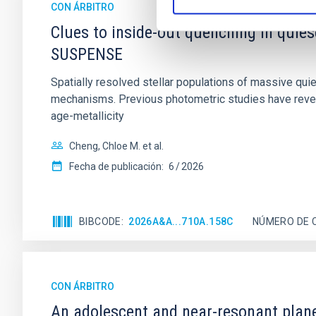
CON ÁRBITRO
Clues to inside-out quenching in quie
SUSPENSE
Spatially resolved stellar populations of massive qu
mechanisms. Previous photometric studies have reveal
age-metallicity
Cheng, Chloe M. et al.
Fecha de publicación:
6
2026
BIBCODE
2026A&A...710A.158C
NÚMERO DE 
CON ÁRBITRO
An adolescent and near-resonant plan