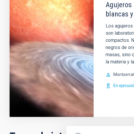
Agujeros 
blancas y
Los agujeros 
son laborator
compactos. No
negros de ori
masas, sino 
la materia y l
Montserra
En ejecuci