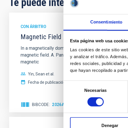
Te puede interesar
Consentimiento
CON ÁRBITRO
Magnetic Field Alignment with Dense C
Esta página web usa cookie
In a magnetically dominated model of star formation,
Las cookies de este sitio we
magnetic field. A. Pandhi et al. showed instead, howe
y analizar el tráfico. Ademá
magnetic
redes sociales, publicidad y
que hayan recopilado a parti
Yin, Sean et al.
Fecha de publicación:
5
2026
Selección
Necesarias
de
consentimiento
BIBCODE
2026APJ..1003...83Y
NÚMERO DE C
Denegar