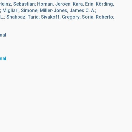
 Heinz, Sebastian; Homan, Jeroen; Kara, Erin; Körding,
; Migliari, Simone; Miller-Jones, James C. A.;
L.; Shahbaz, Tariq; Sivakoff, Gregory; Soria, Roberto;
u
nal
nal