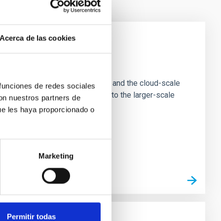
Acerca de las cookies
e Scales
tion of star-forming dense cores and the cloud-scale
 funciones de redes sociales
tors appear random with respect to the larger-scale
con nuestros partners de
ue les haya proporcionado o
Marketing
Permitir todas