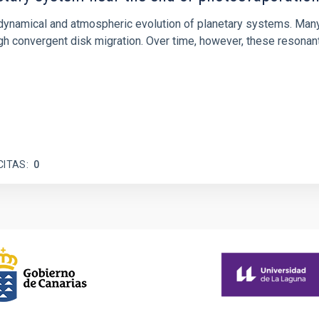
ly dynamical and atmospheric evolution of planetary systems. Ma
 convergent disk migration. Over time, however, these resonant 
CITAS
0