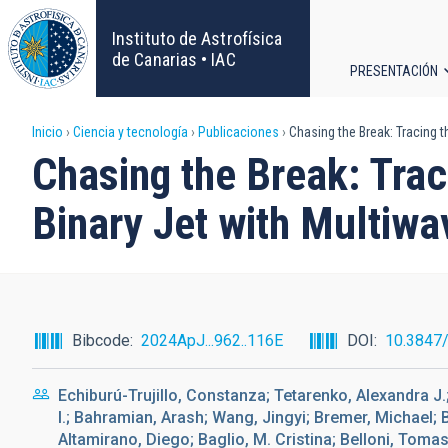
Pasar
al
Instituto de Astrofísica
contenido
de Canarias • IAC
PRESENTACIÓN
principal
Navega
Sobrescribir
Inicio
Ciencia y tecnología
Publicaciones
Chasing the Break: Tracing t
principa
Chasing the Break: Trac
enlaces
Binary Jet with Multiw
de
ayuda
a
Bibcode
2024ApJ...962..116E
DOI
10.3847
la
Echiburú-Trujillo, Constanza; Tetarenko, Alexandra J.;
navegación
I.; Bahramian, Arash; Wang, Jingyi; Bremer, Michael; B
Altamirano, Diego; Baglio, M. Cristina; Belloni, Toma