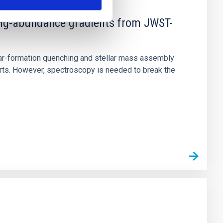
d Mg-abundance gradients from JWST-
star-formation quenching and stellar mass assembly
irts. However, spectroscopy is needed to break the
n