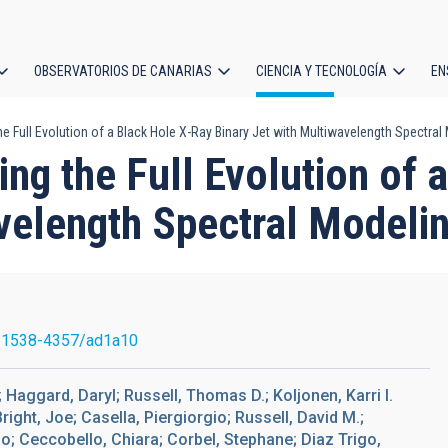
OBSERVATORIOS DE CANARIAS
CIENCIA Y TECNOLOGÍA
EN
ción
he Full Evolution of a Black Hole X-Ray Binary Jet with Multiwavelength Spectral
l
ing the Full Evolution of
avelength Spectral Modeli
/1538-4357/ad1a10
 Haggard, Daryl; Russell, Thomas D.; Koljonen, Karri I.
right, Joe; Casella, Piergiorgio; Russell, David M.;
so; Ceccobello, Chiara; Corbel, Stephane; Diaz Trigo,