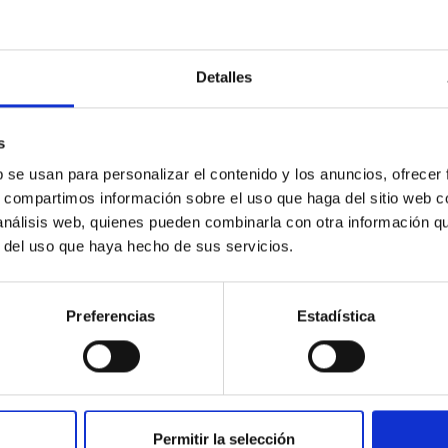
Detalles
ores in the Transition between Cloud and Cor
s
 we expect to see alignments between the magnetic field orienta
b se usan para personalizar el contenido y los anuncios, ofrecer
ver, that the orientation of cores and their angular momentum vec
s, compartimos información sobre el uso que haga del sitio web 
 análisis web, quienes pueden combinarla con otra información q
r del uso que haya hecho de sus servicios.
Preferencias
Estadística
ITAS
0
Permitir la selección