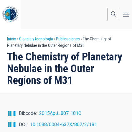
Pasar
al
contenido
principal
Sobrescribir
Inicio
Ciencia y tecnología
Publicaciones
The Chemistry of
Planetary Nebulae in the Outer Regions of M31
enlaces
The Chemistry of Planetary
de
Nebulae in the Outer
ayuda
Regions of M31
a
la
navegación
Bibcode
2015ApJ...807..181C
DOI
10.1088/0004-637X/807/2/181