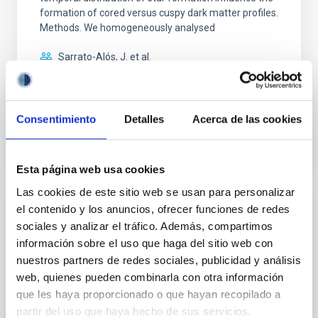
formation of cored versus cuspy dark matter profiles.
Methods. We homogeneously analysed
Sarrato-Alós, J. et al.
Fecha de publicación:
6
2026
Consentimiento
Detalles
Acerca de las cookies
BIBCODE
2026A&A...710A..95S
NÚMERO DE CITAS
1
Esta página web usa cookies
Las cookies de este sitio web se usan para personalizar
el contenido y los anuncios, ofrecer funciones de redes
CON ÁRBITRO
sociales y analizar el tráfico. Además, compartimos
Joining forces: 30 years of optical
información sobre el uso que haga del sitio web con
monitoring of the Einstein Cross
nuestros partners de redes sociales, publicidad y análisis
web, quienes pueden combinarla con otra información
We present extended optical monitoring of the
que les haya proporcionado o que hayan recopilado a
quadruply-imaged gravitationally lensed quasar QSO
partir del uso que haya hecho de sus servicios.
2237+0305, the Einstein Cross, including