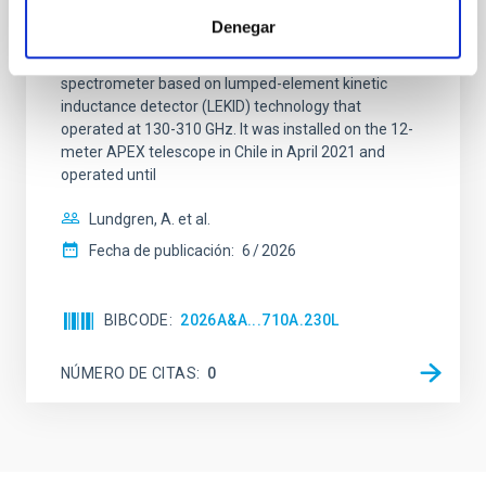
Context. The CarbON [CII] line in post-rEionisation and
Denegar
ReionisaTiOn epoch (CONCERTO) instrument was a
low-resolution mapping Fourier-transform
spectrometer based on lumped-element kinetic
inductance detector (LEKID) technology that
operated at 130-310 GHz. It was installed on the 12-
meter APEX telescope in Chile in April 2021 and
operated until
Lundgren, A. et al.
Fecha de publicación:
6
2026
BIBCODE
2026A&A...710A.230L
NÚMERO DE CITAS
0