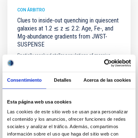
CON ÁRBITRO
Clues to inside-out quenching in quiescent
galaxies at 1.2 ≲ z ≲ 2.2: Age, Fe-, and
Mg-abundance gradients from JWST-
SUSPENSE
Spatially resolved stellar populations of massive
quiescent galaxies at cosmic noon provide powerful
insights into star-formation quenching and stellar
mass assembly mechanisms. Previous photometric
Consentimiento
Detalles
Acerca de las cookies
studies have revealed that the cores of these
galaxies are redder than their outskirts. However,
spectroscopy is needed to break the age-metallicity
Esta página web usa cookies
Cheng, Chloe M. et al.
Las cookies de este sitio web se usan para personalizar
Fecha de publicación:
6
2026
el contenido y los anuncios, ofrecer funciones de redes
sociales y analizar el tráfico. Además, compartimos
información sobre el uso que haga del sitio web con
BIBCODE
2026A&A...710A.158C