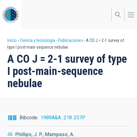
Pasar
al
contenido
principal
Sobrescribir
Inicio
Ciencia y tecnología
Publicaciones
A CO J = 2-1 survey of
type I post-main-sequence nebulae
enlaces
A CO J = 2-1 survey of type
de
I post-main-sequence
ayuda
nebulae
a
la
navegación
Bibcode
1989A&A...218..257P
Phillips, J. P.; Mampaso, A.