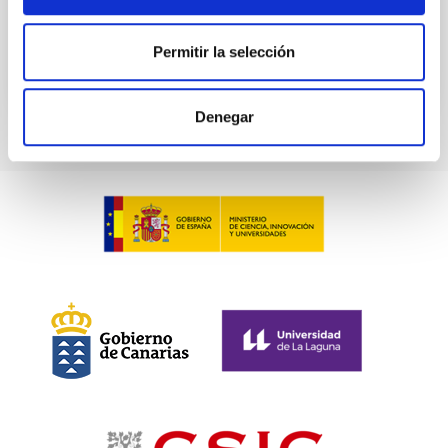
BIBCODE
2026NATAS..10..818W
Permitir la selección
NÚMERO DE CITAS
0
Denegar