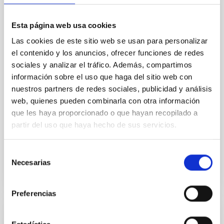
of the Lucy Mutual Event Campaign
We report a rotational light curve and Fourier baseline
Esta página web usa cookies
model for the Jupiter Trojan (15094) Polymele, a
Las cookies de este sitio web se usan para personalizar
primary target of the NASA Lucy mission, obtained
el contenido y los anuncios, ofrecer funciones de redes
on 2026 May 19─20 and May 21─22 UT with the
Two-meter Twin Telescope (TTT). Phase-Dispersion
sociales y analizar el tráfico. Además, compartimos
Minimization over the combined two-night dataset
información sobre el uso que haga del sitio web con
yields P rot = 5.762 ± 0.051 hr and a peak-to-peak
nuestros partners de redes sociales, publicidad y análisis
web, quienes pueden combinarla con otra información
Alarcon, Miguel R. et al.
que les haya proporcionado o que hayan recopilado a
Fecha de publicación:
5
2026
partir del uso que haya hecho de sus servicios.
Selección
BIBCODE
2026RNAAS..10..143A
Necesarias
de
consentimiento
NÚMERO DE CITAS
0
Preferencias
SIN ÁRBITRO