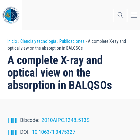
Pasar
al
contenido
principal
Sobrescribir
Inicio
Ciencia y tecnología
Publicaciones
A complete X-ray and
optical view on the absorption in BALQSOs
enlaces
A complete X-ray and
de
optical view on the
ayuda
absorption in BALQSOs
a
la
navegación
Bibcode
2010AIPC.1248..513S
DOI
10.1063/1.3475327