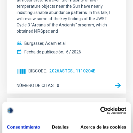
atmospheres; however, the majority of low-
temperature objects near the Sun have nearly
indistinguishable abundance patterns. In this talk, I
will review some of the key findings of the JWST
Cycle 3 "Arcana of the Ancients" program, which
obtained NIRSpec and
Burgasser, Adam et al.
Fecha de publicación:
6
2026
BIBCODE
2026ASTCS..1110204B
NÚMERO DE CITAS
0
SIN ÁRBITRO
Rotational Light Curve and Photometric
Consentimiento
Detalles
Acerca de las cookies
Baseline of (15094) Polymele in Support