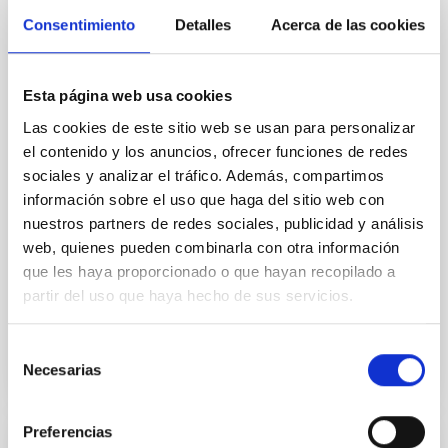
Cores in the Transition between Cloud and
Consentimiento
Detalles
Acerca de las cookies
Core Scales
In a magnetically dominated model of star formation,
we expect to see alignments between the magnetic
Esta página web usa cookies
field orientation of star-forming dense cores and the
Las cookies de este sitio web se usan para personalizar
cloud-scale magnetic field. A. Pandhi et al. showed
instead, however, that the orientation of cores and
el contenido y los anuncios, ofrecer funciones de redes
their angular momentum vectors appear random
sociales y analizar el tráfico. Además, compartimos
with respect to the larger-scale magnetic
información sobre el uso que haga del sitio web con
nuestros partners de redes sociales, publicidad y análisis
Yin, Sean et al.
web, quienes pueden combinarla con otra información
Fecha de publicación:
5
2026
que les haya proporcionado o que hayan recopilado a
partir del uso que haya hecho de sus servicios.
BIBCODE
2026APJ..1003...83Y
Selección
Necesarias
de
NÚMERO DE CITAS
0
consentimiento
Preferencias