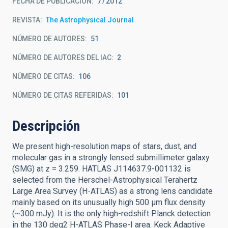
FECHA DE PUBLICACIÓN:
7
2012
REVISTA
The Astrophysical Journal
NÚMERO DE AUTORES
51
NÚMERO DE AUTORES DEL IAC
2
NÚMERO DE CITAS
106
NÚMERO DE CITAS REFERIDAS
101
Descripción
We present high-resolution maps of stars, dust, and
molecular gas in a strongly lensed submillimeter galaxy
(SMG) at z = 3.259. HATLAS J114637.9-001132 is
selected from the Herschel-Astrophysical Terahertz
Large Area Survey (H-ATLAS) as a strong lens candidate
mainly based on its unusually high 500 μm flux density
(~300 mJy). It is the only high-redshift Planck detection
in the 130 deg2 H-ATLAS Phase-I area. Keck Adaptive