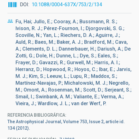
DOI
10.1088/0004-637X/753/2/134
Fu, Hai; Jullo, E.; Cooray, A.; Bussmann, R. S.;
Ivison, R. J.; Pérez-Fournon, I.; Djorgovski, S. G.;
Scoville, N.; Yan, L.; Riechers, D. A.; Aguirre, J.;
Auld, R.; Baes, M.; Baker, A. J.; Bradford, M.; Cava,
A.; Clements, D. L.; Dannerbauer, H.; Dariush, A.; De
Zotti, G.; Dole, H.; Dunne, L.; Dye, S.; Eales, S.;
Frayer, D.; Gavazzi, R.; Gurwell, M.; Harris, A. I.;
Herranz, D.; Hopwood, R.; Hoyos, C.; Ibar, E.; Jarvis,
M. J.; Kim, S.; Leeuw, L.; Lupu, R.; Maddox, S.;
Martínez-Navajas, P.; Michałowski, M. J.; Negrello,
M.; Omont, A.; Rosenman, M.; Scott, D.; Serjeant, S.;
Smail, I.; Swinbank, A. M.; Valiante, E.; Verma, A.;
Vieira, J.; Wardlow, J. L.; van der Werf, P.
REFERENCIA BIBLIOGRÁFICA
The Astrophysical Journal, Volume 753, Issue 2, article id.
134 (2012).