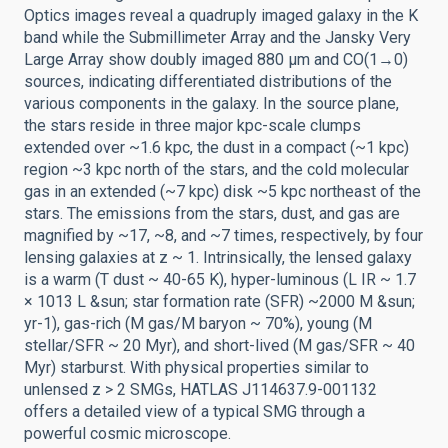
Optics images reveal a quadruply imaged galaxy in the K
band while the Submillimeter Array and the Jansky Very
Large Array show doubly imaged 880 μm and CO(1→0)
sources, indicating differentiated distributions of the
various components in the galaxy. In the source plane,
the stars reside in three major kpc-scale clumps
extended over ~1.6 kpc, the dust in a compact (~1 kpc)
region ~3 kpc north of the stars, and the cold molecular
gas in an extended (~7 kpc) disk ~5 kpc northeast of the
stars. The emissions from the stars, dust, and gas are
magnified by ~17, ~8, and ~7 times, respectively, by four
lensing galaxies at z ~ 1. Intrinsically, the lensed galaxy
is a warm (T dust ~ 40-65 K), hyper-luminous (L IR ~ 1.7
× 1013 L &sun; star formation rate (SFR) ~2000 M &sun;
yr-1), gas-rich (M gas/M baryon ~ 70%), young (M
stellar/SFR ~ 20 Myr), and short-lived (M gas/SFR ~ 40
Myr) starburst. With physical properties similar to
unlensed z > 2 SMGs, HATLAS J114637.9-001132
offers a detailed view of a typical SMG through a
powerful cosmic microscope.