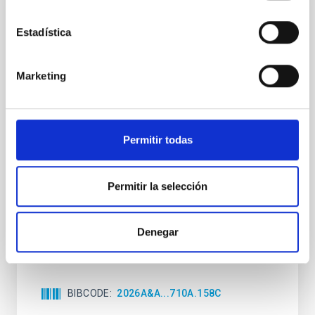
CON ÁRBITRO
Clues to inside-out quenching in quiescent
Estadística
galaxies at 1.2 ≲ z ≲ 2.2: Age, Fe-, and
Mg-abundance gradients from JWST-
Marketing
SUSPENSE
Spatially resolved stellar populations of massive
quiescent galaxies at cosmic noon provide powerful
Permitir todas
insights into star-formation quenching and stellar
mass assembly mechanisms. Previous photometric
studies have revealed that the cores of these
galaxies are redder than their outskirts. However,
Permitir la selección
spectroscopy is needed to break the age-metallicity
Cheng, Chloe M. et al.
Denegar
Fecha de publicación:
6
2026
BIBCODE
2026A&A...710A.158C