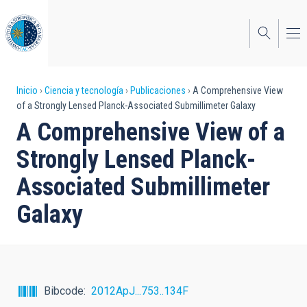
Pasar
al
contenido
principal
Sobrescribir
Inicio
Ciencia y tecnología
Publicaciones
A Comprehensive View
of a Strongly Lensed Planck-Associated Submillimeter Galaxy
enlaces
A Comprehensive View of a
de
Strongly Lensed Planck-
ayuda
Associated Submillimeter
a
Galaxy
la
navegación
Bibcode
2012ApJ...753..134F