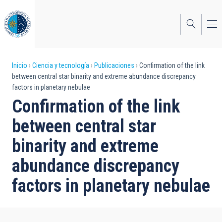
Pasar
al
contenido
principal
Sobrescribir
Inicio
Ciencia y tecnología
Publicaciones
Confirmation of the link
between central star binarity and extreme abundance discrepancy
enlaces
factors in planetary nebulae
de
Confirmation of the link
ayuda
between central star
a
binarity and extreme
la
abundance discrepancy
navegación
factors in planetary nebulae