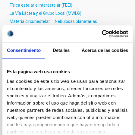
Física estelar e interestelar (FEEI)
La Vía Láctea y el Grupo Local (MWLG)
Materia circunestelar
Nebulosas planetarias
Te puede interesar
Consentimiento
Detalles
Acerca de las cookies
Esta página web usa cookies
CON ÁRBITRO
The impact of star formation histories on
Las cookies de este sitio web se usan para personalizar
el contenido y los anuncios, ofrecer funciones de redes
the inner dark matter density slopes of
sociales y analizar el tráfico. Además, compartimos
galaxies
información sobre el uso que haga del sitio web con
Aims. We aim to investigate the connection between
nuestros partners de redes sociales, publicidad y análisis
star formation histories (SFHs) and the inner dark
web, quienes pueden combinarla con otra información
matter density profiles of simulated galaxies. In
que les haya proporcionado o que hayan recopilado a
particular, we tested whether the burstiness and
partir del uso que haya hecho de sus servicios.
temporal distribution of star formation influence the