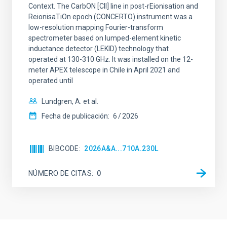
Context. The CarbON [CII] line in post-rEionisation and
ReionisaTiOn epoch (CONCERTO) instrument was a
low-resolution mapping Fourier-transform
spectrometer based on lumped-element kinetic
inductance detector (LEKID) technology that
operated at 130-310 GHz. It was installed on the 12-
meter APEX telescope in Chile in April 2021 and
operated until
Lundgren, A. et al.
Fecha de publicación:
6
2026
BIBCODE
2026A&A...710A.230L
NÚMERO DE CITAS
0