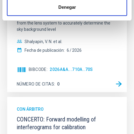
observations from different observatories in both
Denegar
hemispheres and using a new photometric
technique. This technique uses a region far enough
from the lens system to accurately determine the
sky background level
Shalyapin, V. N. et al.
Fecha de publicación:
6
2026
BIBCODE
2026A&A...710A..70S
NÚMERO DE CITAS
0
CON ÁRBITRO
CONCERTO: Forward modelling of
interferograms for calibration