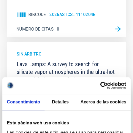
BIBCODE
2026ASTCS..1110204B
NÚMERO DE CITAS
0
SIN ÁRBITRO
Lava Lamps: A survey to search for
silicate vapor atmospheres in the ultra-hot
terrestrial planet population
Ultra-hot rocky exoplanets above 1700 K may
possess dayside temperatures that are hot enough
Consentimiento
Detalles
Acerca de las cookies
to have their surfaces vaporize and become a silicate
vapor atmosphere. Secondary eclipse thermal
emission can efficiently probe for the presence of
these atmospheres on a rocky planet. We observed
Esta página web usa cookies
single JWST MIRI/LRS secondary eclipses for 10
Las cookies de este sitio web se usan para personalizar