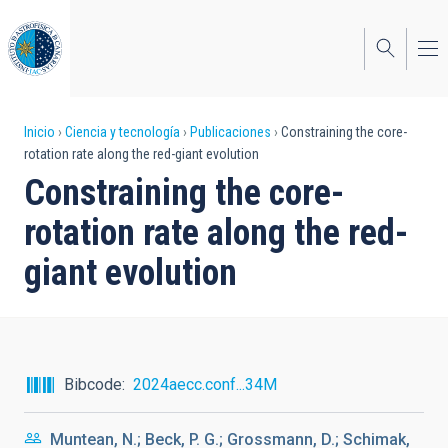
Pasar
al
contenido
principal
Sobrescribir
Inicio
Ciencia y tecnología
Publicaciones
Constraining the core-
rotation rate along the red-giant evolution
enlaces
Constraining the core-
de
rotation rate along the red-
ayuda
giant evolution
a
la
navegación
Bibcode
2024aecc.conf...34M
Muntean, N.; Beck, P. G.; Grossmann, D.; Schimak,