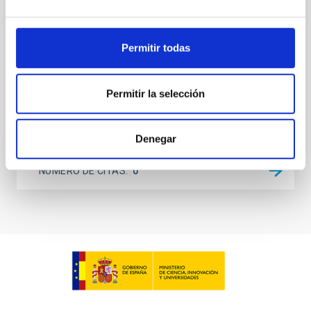
on planetary atmospheres remain largely
unexplored. This study aims to fill this gap by
investigating the relationship between SMBH mass
at the
Permitir todas
Waas, Jourdan et al.
Fecha de publicación:
6
2026
Permitir la selección
BIBCODE
2026ASTCS..1100130W
Denegar
NÚMERO DE CITAS
0