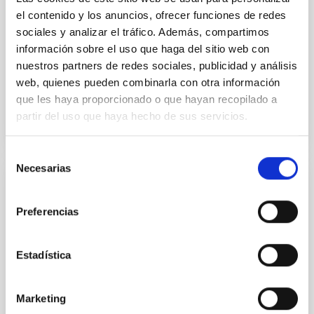
ultra-hot
el contenido y los anuncios, ofrecer funciones de redes
Smith, Cole et al.
sociales y analizar el tráfico. Además, compartimos
información sobre el uso que haga del sitio web con
Fecha de publicación:
6
2026
nuestros partners de redes sociales, publicidad y análisis
web, quienes pueden combinarla con otra información
BIBCODE
2026ASTCS..1160088S
que les haya proporcionado o que hayan recopilado a
partir del uso que haya hecho de sus servicios.
NÚMERO DE CITAS
0
Selección
Necesarias
de
consentimiento
SIN ÁRBITRO
The impact of Active Galactic Nuclei on
Preferencias
Habitable Worlds
Estadística
While the influence of supermassive black hole
(SMBH) activity on habitability has garnered
attention, the specific effects of active galactic nuclei
Marketing
(AGN) winds, particularly ultrafast outflows (UFOs),