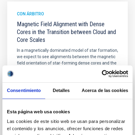
CON ÁRBITRO
Magnetic Field Alignment with Dense
Cores in the Transition between Cloud and
Core Scales
In a magnetically dominated model of star formation,
we expect to see alignments between the magnetic
field orientation of star-forming dense cores and the
cloud-scale magnetic field. A. Pandhi et al. showed
instead, however, that the orientation of cores and
their angular momentum vectors appear random
with respect to the larger-scale magnetic
Consentimiento
Detalles
Acerca de las cookies
Yin, Sean et al.
Fecha de publicación:
5
2026
Esta página web usa cookies
Las cookies de este sitio web se usan para personalizar
el contenido y los anuncios, ofrecer funciones de redes
BIBCODE
2026APJ..1003...83Y