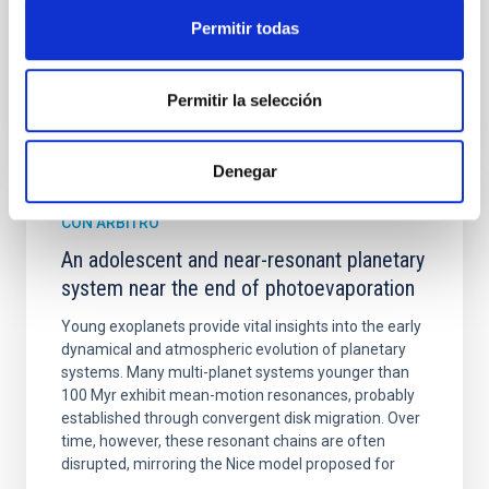
Fecha de publicación:
6
2026
Permitir todas
BIBCODE
2026A&A...710A.158C
Permitir la selección
NÚMERO DE CITAS
7
Denegar
CON ÁRBITRO
An adolescent and near-resonant planetary
system near the end of photoevaporation
Young exoplanets provide vital insights into the early
dynamical and atmospheric evolution of planetary
systems. Many multi-planet systems younger than
100 Myr exhibit mean-motion resonances, probably
established through convergent disk migration. Over
time, however, these resonant chains are often
disrupted, mirroring the Nice model proposed for