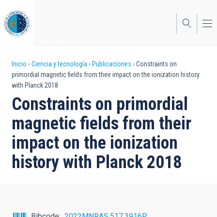
Pasar
al
contenido
principal
Sobrescribir
Inicio
Ciencia y tecnología
Publicaciones
Constraints on
primordial magnetic fields from their impact on the ionization history
enlaces
with Planck 2018
de
Constraints on primordial
ayuda
magnetic fields from their
a
impact on the ionization
la
history with Planck 2018
navegación
Bibcode
2022MNRAS.517.3916P