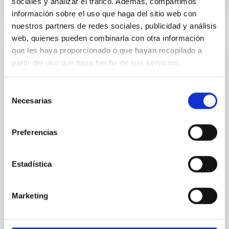
sociales y analizar el tráfico. Además, compartimos
información sobre el uso que haga del sitio web con
NÚMERO DE CITAS
0
nuestros partners de redes sociales, publicidad y análisis
web, quienes pueden combinarla con otra información
que les haya proporcionado o que hayan recopilado a
CON ÁRBITRO
partir del uso que haya hecho de sus servicios.
Clues to inside-out quenching in quiescent
galaxies at 1.2 ≲ z ≲ 2.2: Age, Fe-, and
Selección
Mg-abundance gradients from JWST-
Necesarias
de
SUSPENSE
consentimiento
Preferencias
Spatially resolved stellar populations of massive
quiescent galaxies at cosmic noon provide powerful
insights into star-formation quenching and stellar
Estadística
mass assembly mechanisms. Previous photometric
studies have revealed that the cores of these
galaxies are redder than their outskirts. However,
Marketing
spectroscopy is needed to break the age-metallicity
Cheng, Chloe M. et al.