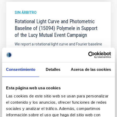
SIN ÁRBITRO
Rotational Light Curve and Photometric
Baseline of (15094) Polymele in Support
of the Lucy Mutual Event Campaign
We report a rotational light curve and Fourier baseline
model for the Jupiter Trojan (15094) Polymele, a
primary target of the NASA Lucy mission, obtained
on 2026 May 19─20 and May 21─22 UT with the
Two-meter Twin Telescope (TTT). Phase-Dispersion
Consentimiento
Detalles
Acerca de las cookies
Minimization over the combined two-night dataset
yields P rot = 5.762 ± 0.051 hr and a peak-to-peak
Esta página web usa cookies
Alarcon, Miguel R. et al.
Fecha de publicación:
5
2026
Las cookies de este sitio web se usan para personalizar
el contenido y los anuncios, ofrecer funciones de redes
sociales y analizar el tráfico. Además, compartimos
BIBCODE
2026RNAAS..10..143A
información sobre el uso que haga del sitio web con