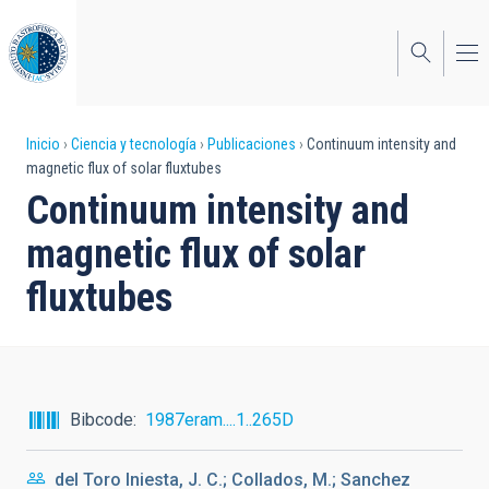
Pasar
al
contenido
principal
Sobrescribir
Inicio
Ciencia y tecnología
Publicaciones
Continuum intensity and
magnetic flux of solar fluxtubes
enlaces
Continuum intensity and
de
magnetic flux of solar
ayuda
fluxtubes
a
la
navegación
Bibcode
1987eram....1..265D
del Toro Iniesta, J. C.; Collados, M.; Sanchez