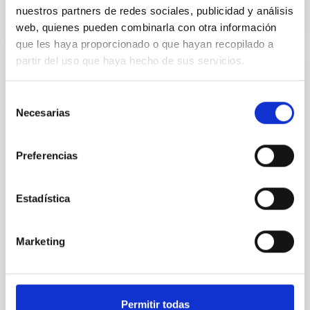
nuestros partners de redes sociales, publicidad y análisis
NÚMERO DE CITAS
0
web, quienes pueden combinarla con otra información
que les haya proporcionado o que hayan recopilado a
partir del uso que haya hecho de sus servicios.
SIN ÁRBITRO
Selección
The impact of Active Galactic Nuclei on
Necesarias
de
Habitable Worlds
consentimiento
While the influence of supermassive black hole
Preferencias
(SMBH) activity on habitability has garnered
attention, the specific effects of active galactic nuclei
(AGN) winds, particularly ultrafast outflows (UFOs),
Estadística
on planetary atmospheres remain largely
unexplored. This study aims to fill this gap by
investigating the relationship between SMBH mass
Marketing
at the
Waas, Jourdan et al.
Fecha de publicación:
6
2026
Permitir todas