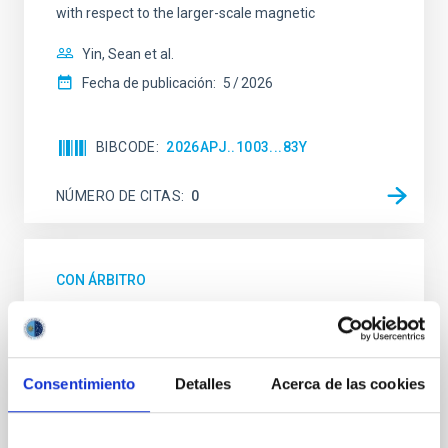
with respect to the larger-scale magnetic
Yin, Sean et al.
Fecha de publicación:
5
2026
BIBCODE
2026APJ..1003...83Y
NÚMERO DE CITAS
0
CON ÁRBITRO
Clues to inside-out quenching in quiescent
galaxies at 1.2 ≲ z ≲ 2.2: Age, Fe-, and
Mg-abundance gradients from JWST-
Consentimiento
Detalles
Acerca de las cookies
SUSPENSE
Spatially resolved stellar populations of massive