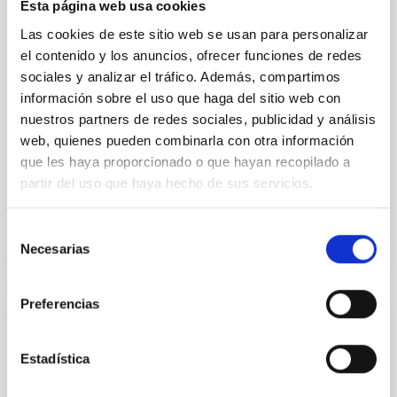
quiescent galaxies at cosmic noon provide powerful
Esta página web usa cookies
insights into star-formation quenching and stellar
Las cookies de este sitio web se usan para personalizar
mass assembly mechanisms. Previous photometric
el contenido y los anuncios, ofrecer funciones de redes
studies have revealed that the cores of these
galaxies are redder than their outskirts. However,
sociales y analizar el tráfico. Además, compartimos
spectroscopy is needed to break the age-metallicity
información sobre el uso que haga del sitio web con
nuestros partners de redes sociales, publicidad y análisis
Cheng, Chloe M. et al.
web, quienes pueden combinarla con otra información
Fecha de publicación:
6
2026
que les haya proporcionado o que hayan recopilado a
partir del uso que haya hecho de sus servicios.
BIBCODE
2026A&A...710A.158C
Selección
Necesarias
de
NÚMERO DE CITAS
7
consentimiento
Preferencias
CON ÁRBITRO
An adolescent and near-resonant planetary
Estadística
system near the end of photoevaporation