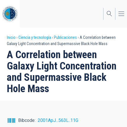
Pasar
al
contenido
principal
Sobrescribir
Inicio
Ciencia y tecnología
Publicaciones
A Correlation between
Galaxy Light Concentration and Supermassive Black Hole Mass
enlaces
A Correlation between
de
Galaxy Light Concentration
ayuda
and Supermassive Black
a
Hole Mass
la
navegación
Bibcode
2001ApJ...563L..11G