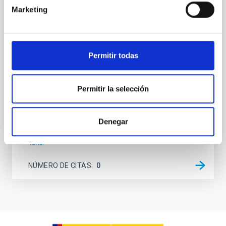
Marketing
Young exoplanets provide vital insights into the early
dynamical and atmospheric evolution of planetary
systems. Many multi-planet systems younger than
100 Myr exhibit mean-motion resonances, probably
established through convergent disk migration. Over
Permitir todas
time, however, these resonant chains are often
disrupted, mirroring the Nice model proposed for
Permitir la selección
Wang, Mu-Tian et al.
Fecha de publicación:
6
2026
Denegar
BIBCODE
2026NATAS..10..818W
NÚMERO DE CITAS
0