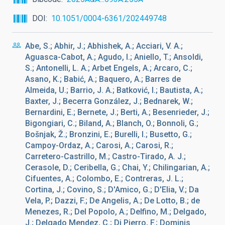
DOI
10.1051/0004-6361/202449748
Abe, S.; Abhir, J.; Abhishek, A.; Acciari, V. A.;
Aguasca-Cabot, A.; Agudo, I.; Aniello, T.; Ansoldi,
S.; Antonelli, L. A.; Arbet Engels, A.; Arcaro, C.;
Asano, K.; Babić, A.; Baquero, A.; Barres de
Almeida, U.; Barrio, J. A.; Batković, I.; Bautista, A.;
Baxter, J.; Becerra González, J.; Bednarek, W.;
Bernardini, E.; Bernete, J.; Berti, A.; Besenrieder, J.;
Bigongiari, C.; Biland, A.; Blanch, O.; Bonnoli, G.;
Bošnjak, Ž.; Bronzini, E.; Burelli, I.; Busetto, G.;
Campoy-Ordaz, A.; Carosi, A.; Carosi, R.;
Carretero-Castrillo, M.; Castro-Tirado, A. J.;
Cerasole, D.; Ceribella, G.; Chai, Y.; Chilingarian, A.;
Cifuentes, A.; Colombo, E.; Contreras, J. L.;
Cortina, J.; Covino, S.; D'Amico, G.; D'Elia, V.; Da
Vela, P.; Dazzi, F.; De Angelis, A.; De Lotto, B.; de
Menezes, R.; Del Popolo, A.; Delfino, M.; Delgado,
J.; Delgado Mendez, C.; Di Pierro, F.; Dominis