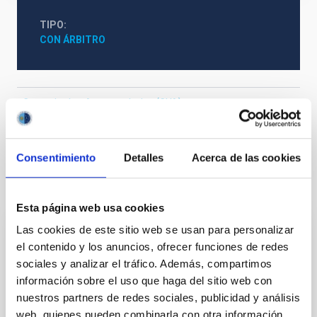
TIPO
CON ÁRBITRO
Cosmología y Astropartículas (CYA)
Rayos cósmicos
Restos de supernova
Rayos gamma
Consentimiento
Detalles
Acerca de las cookies
Te puede interesar
Esta página web usa cookies
Las cookies de este sitio web se usan para personalizar
CON ÁRBITRO
el contenido y los anuncios, ofrecer funciones de redes
Magnetic Field Alignment with Dense
sociales y analizar el tráfico. Además, compartimos
Cores in the Transition between Cloud and
información sobre el uso que haga del sitio web con
nuestros partners de redes sociales, publicidad y análisis
Core Scales
web, quienes pueden combinarla con otra información