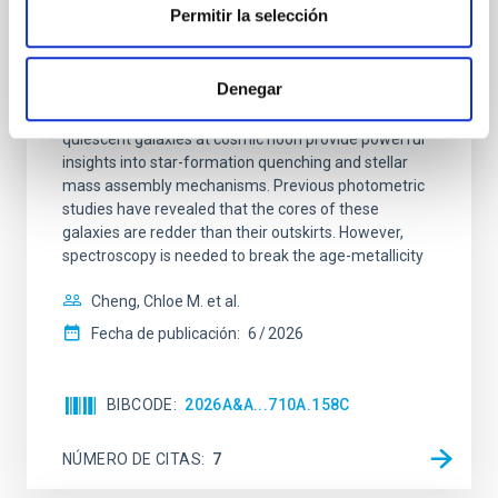
galaxies at 1.2 ≲ z ≲ 2.2: Age, Fe-, and
Permitir la selección
Mg-abundance gradients from JWST-
SUSPENSE
Denegar
Spatially resolved stellar populations of massive
quiescent galaxies at cosmic noon provide powerful
insights into star-formation quenching and stellar
mass assembly mechanisms. Previous photometric
studies have revealed that the cores of these
galaxies are redder than their outskirts. However,
spectroscopy is needed to break the age-metallicity
Cheng, Chloe M. et al.
Fecha de publicación:
6
2026
BIBCODE
2026A&A...710A.158C
NÚMERO DE CITAS
7