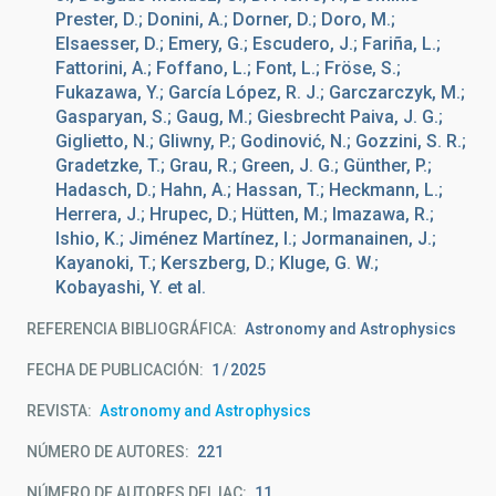
Prester, D.; Donini, A.; Dorner, D.; Doro, M.;
Elsaesser, D.; Emery, G.; Escudero, J.; Fariña, L.;
Fattorini, A.; Foffano, L.; Font, L.; Fröse, S.;
Fukazawa, Y.; García López, R. J.; Garczarczyk, M.;
Gasparyan, S.; Gaug, M.; Giesbrecht Paiva, J. G.;
Giglietto, N.; Gliwny, P.; Godinović, N.; Gozzini, S. R.;
Gradetzke, T.; Grau, R.; Green, J. G.; Günther, P.;
Hadasch, D.; Hahn, A.; Hassan, T.; Heckmann, L.;
Herrera, J.; Hrupec, D.; Hütten, M.; Imazawa, R.;
Ishio, K.; Jiménez Martínez, I.; Jormanainen, J.;
Kayanoki, T.; Kerszberg, D.; Kluge, G. W.;
Kobayashi, Y. et al.
REFERENCIA BIBLIOGRÁFICA
Astronomy and Astrophysics
FECHA DE PUBLICACIÓN:
1
2025
REVISTA
Astronomy and Astrophysics
NÚMERO DE AUTORES
221
NÚMERO DE AUTORES DEL IAC
11