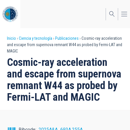
Pasar
al
contenido
principal
Sobrescribir
Inicio
Ciencia y tecnología
Publicaciones
Cosmic-ray acceleration
and escape from supernova remnant W44 as probed by Fermi-LAT and
enlaces
MAGIC
de
Cosmic-ray acceleration
ayuda
and escape from supernova
a
remnant W44 as probed by
la
Fermi-LAT and MAGIC
navegación
Bibcode
2025A&A...693A.255A