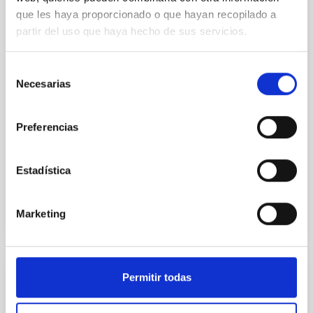
In a magnetically dominated model of star formation,
que les haya proporcionado o que hayan recopilado a
we expect to see alignments between the magnetic
partir del uso que haya hecho de sus servicios.
field orientation of star-forming dense cores and the
cloud-scale magnetic field. A. Pandhi et al. showed
instead, however, that the orientation of cores and
Selección
their angular momentum vectors appear random
Necesarias
de
with respect to the larger-scale magnetic
consentimiento
Yin, Sean et al.
Preferencias
Fecha de publicación:
5
2026
Estadística
BIBCODE
2026APJ..1003...83Y
Marketing
NÚMERO DE CITAS
0
Permitir todas
CON ÁRBITRO
Clues to inside-out quenching in quiescent