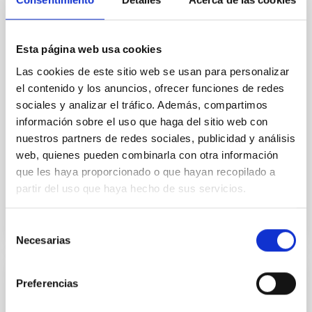
In a magnetically dominated model of star formation,
we expect to see alignments between the magnetic
field orientation of star-forming dense cores and the
Esta página web usa cookies
cloud-scale magnetic field. A. Pandhi et al. showed
instead, however, that the orientation of cores and
Las cookies de este sitio web se usan para personalizar
their angular momentum vectors appear random
el contenido y los anuncios, ofrecer funciones de redes
with respect to the larger-scale magnetic
sociales y analizar el tráfico. Además, compartimos
información sobre el uso que haga del sitio web con
Yin, Sean et al.
nuestros partners de redes sociales, publicidad y análisis
Fecha de publicación:
5
2026
web, quienes pueden combinarla con otra información
que les haya proporcionado o que hayan recopilado a
partir del uso que haya hecho de sus servicios.
BIBCODE
2026APJ..1003...83Y
NÚMERO DE CITAS
0
Selección
Necesarias
de
consentimiento
Preferencias
CON ÁRBITRO
Clues to inside-out quenching in quiescent