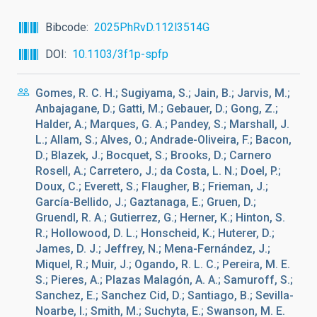
Bibcode
2025PhRvD.112l3514G
DOI
10.1103/3f1p-spfp
Gomes, R. C. H.; Sugiyama, S.; Jain, B.; Jarvis, M.;
Anbajagane, D.; Gatti, M.; Gebauer, D.; Gong, Z.;
Halder, A.; Marques, G. A.; Pandey, S.; Marshall, J.
L.; Allam, S.; Alves, O.; Andrade-Oliveira, F.; Bacon,
D.; Blazek, J.; Bocquet, S.; Brooks, D.; Carnero
Rosell, A.; Carretero, J.; da Costa, L. N.; Doel, P.;
Doux, C.; Everett, S.; Flaugher, B.; Frieman, J.;
García-Bellido, J.; Gaztanaga, E.; Gruen, D.;
Gruendl, R. A.; Gutierrez, G.; Herner, K.; Hinton, S.
R.; Hollowood, D. L.; Honscheid, K.; Huterer, D.;
James, D. J.; Jeffrey, N.; Mena-Fernández, J.;
Miquel, R.; Muir, J.; Ogando, R. L. C.; Pereira, M. E.
S.; Pieres, A.; Plazas Malagón, A. A.; Samuroff, S.;
Sanchez, E.; Sanchez Cid, D.; Santiago, B.; Sevilla-
Noarbe, I.; Smith, M.; Suchyta, E.; Swanson, M. E.