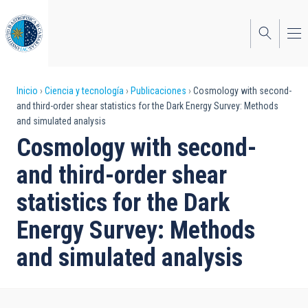
Pasar
al
contenido
principal
Sobrescribir
Inicio
Ciencia y tecnología
Publicaciones
Cosmology with second-
and third-order shear statistics for the Dark Energy Survey: Methods
enlaces
and simulated analysis
de
Cosmology with second-
ayuda
and third-order shear
a
statistics for the Dark
la
Energy Survey: Methods
navegación
and simulated analysis