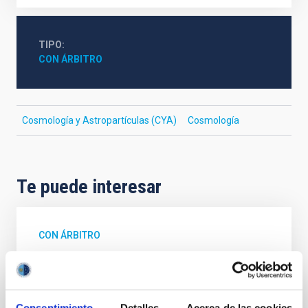
TIPO
CON ÁRBITRO
Cosmología y Astropartículas (CYA)
Cosmología
Te puede interesar
CON ÁRBITRO
Magnetic Field Alignment with Dense
Cores in the Transition between Cloud and
Core Scales
Consentimiento
Detalles
Acerca de las cookies