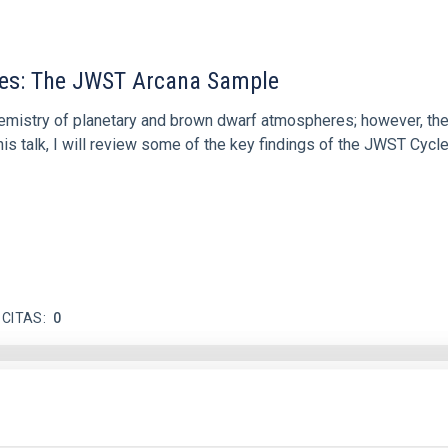
res: The JWST Arcana Sample
hemistry of planetary and brown dwarf atmospheres; however, the
his talk, I will review some of the key findings of the JWST Cycl
 CITAS
0
c Baseline of (15094) Polymele in Support of