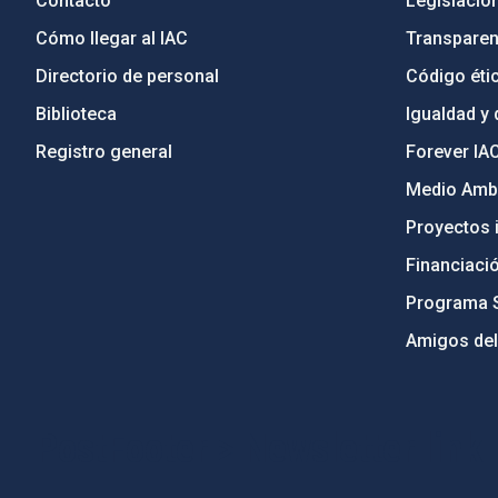
Contacto
Legislació
Cómo llegar al IAC
Transparen
Directorio de personal
Código étic
Biblioteca
Igualdad y 
Registro general
Forever IA
Medio Ambi
Proyectos i
Financiaci
Programa 
Amigos del
PostFooter > Newsletter link