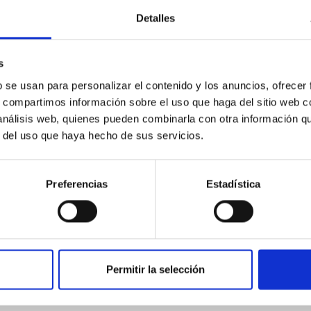
Detalles
ne model for the Jupiter Trojan (15094) Polymele, a primary targ
scope (TTT). Phase-Dispersion Minimization over the combined 
s
b se usan para personalizar el contenido y los anuncios, ofrecer
s, compartimos información sobre el uso que haga del sitio web 
 análisis web, quienes pueden combinarla con otra información q
r del uso que haya hecho de sus servicios.
CITAS
0
Preferencias
Estadística
on Habitable Worlds
Permitir la selección
ctivity on habitability has garnered attention, the specific effec
emain largely unexplored. This study aims to fill this gap by in