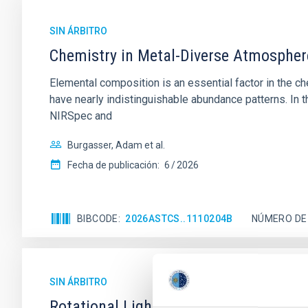
SIN ÁRBITRO
Chemistry in Metal-Diverse Atmosphe
Elemental composition is an essential factor in the c
have nearly indistinguishable abundance patterns. In t
NIRSpec and
Burgasser, Adam et al.
Fecha de publicación:
6
2026
BIBCODE
2026ASTCS..1110204B
NÚMERO DE
SIN ÁRBITRO
Rotational Light Curve and Photometri