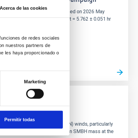
Acerca de las cookies
et of the NASA Lucy mission, obtained on 2026 May
two-night dataset yields P rot = 5.762 ± 0.051 hr
 funciones de redes sociales
con nuestros partners de
ue les haya proporcionado o
Marketing
Permitir todas
ts of active galactic nuclei (AGN) winds, particularly
vestigating the relationship between SMBH mass at the