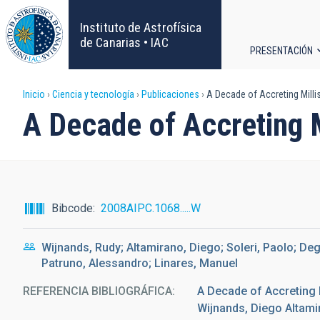
Pasar
al
Instituto de Astrofísica
contenido
de Canarias • IAC
PRESENTACIÓN
principal
Navega
Sobrescribir
Inicio
Ciencia y tecnología
Publicaciones
A Decade of Accreting Milli
principa
A Decade of Accreting 
enlaces
de
ayuda
Bibcode
2008AIPC.1068.....W
a
Wijnands, Rudy; Altamirano, Diego; Soleri, Paolo; Deg
la
Patruno, Alessandro; Linares, Manuel
navegación
REFERENCIA BIBLIOGRÁFICA
A Decade of Accreting 
Wijnands, Diego Altami