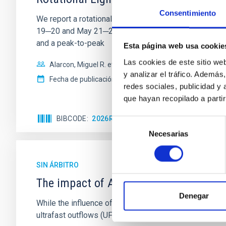
Consentimiento
We report a rotational light curve and Fourier baseli
19─20 and May 21─22 UT with the Two-meter Twin Tele
and a peak-to-peak
Esta página web usa cookie
Las cookies de este sitio we
Alarcon, Miguel R. et al.
y analizar el tráfico. Ademá
Fecha de publicación:
5
2026
redes sociales, publicidad y
que hayan recopilado a parti
BIBCODE
2026RNAAS..10..143A
NÚMERO DE 
Selección
Necesarias
de
consentimiento
SIN ÁRBITRO
The impact of Active Galactic Nuclei 
Denegar
While the influence of supermassive black hole (SMBH) a
ultrafast outflows (UFOs), on planetary atmospheres r