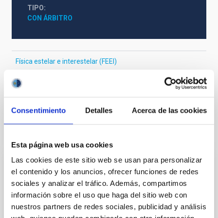
TIPO
CON ÁRBITRO
Física estelar e interestelar (FEEI)
La Vía Láctea y el Grupo Local (MWLG)
Materia circunestelar
Consentimiento
Detalles
Acerca de las cookies
Te puede interesar
Esta página web usa cookies
Las cookies de este sitio web se usan para personalizar
CON ÁRBITRO
el contenido y los anuncios, ofrecer funciones de redes
sociales y analizar el tráfico. Además, compartimos
Magnetic Field Alignment with Dense
información sobre el uso que haga del sitio web con
Cores in the Transition between Cloud and
nuestros partners de redes sociales, publicidad y análisis
Core Scales