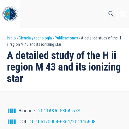
Pasar
al
contenido
principal
Sobrescribir
Inicio
Ciencia y tecnología
Publicaciones
A detailed study of the H
ii region M 43 and its ionizing star
enlaces
A detailed study of the H ii
de
region M 43 and its ionizing
ayuda
star
a
la
navegación
Bibcode
2011A&A...530A..57S
DOI
10.1051/0004-6361/201116608