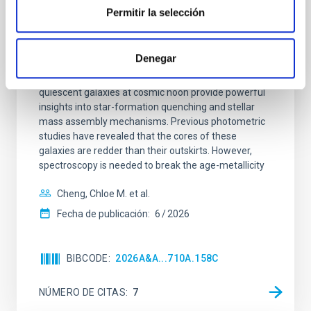
Permitir la selección
galaxies at 1.2 ≲ z ≲ 2.2: Age, Fe-, and
Mg-abundance gradients from JWST-
SUSPENSE
Denegar
Spatially resolved stellar populations of massive
quiescent galaxies at cosmic noon provide powerful
insights into star-formation quenching and stellar
mass assembly mechanisms. Previous photometric
studies have revealed that the cores of these
galaxies are redder than their outskirts. However,
spectroscopy is needed to break the age-metallicity
Cheng, Chloe M. et al.
Fecha de publicación:
6
2026
BIBCODE
2026A&A...710A.158C
NÚMERO DE CITAS
7